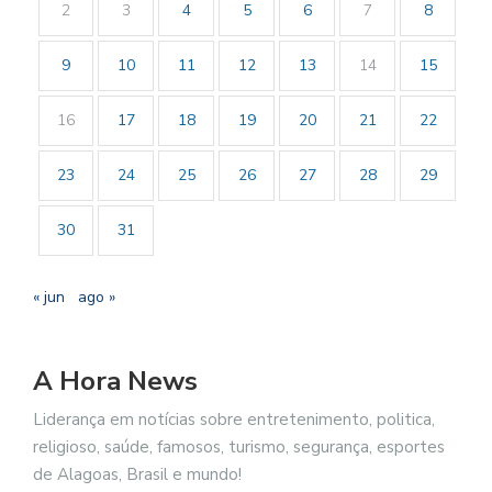
2
3
4
5
6
7
8
9
10
11
12
13
14
15
16
17
18
19
20
21
22
23
24
25
26
27
28
29
30
31
« jun
ago »
A Hora News
Liderança em notícias sobre entretenimento, politica,
religioso, saúde, famosos, turismo, segurança, esportes
de Alagoas, Brasil e mundo!