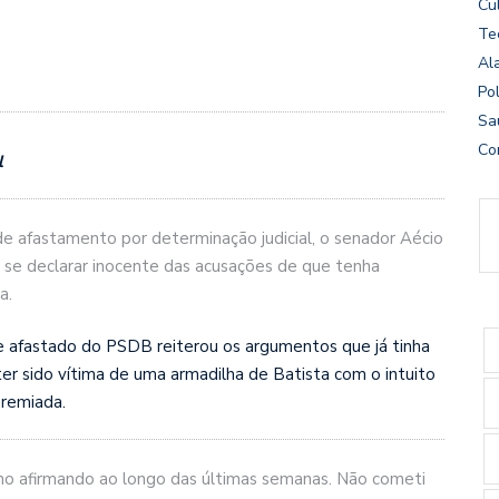
Cu
Te
Al
Pol
Sa
Co
l
e afastamento por determinação judicial, o senador Aécio
 se declarar inocente das acusações de que tenha
a.
te afastado do PSDB reiterou os argumentos que já tinha
 ter sido vítima de uma armadilha de Batista com o intuito
remiada.
enho afirmando ao longo das últimas semanas. Não cometi