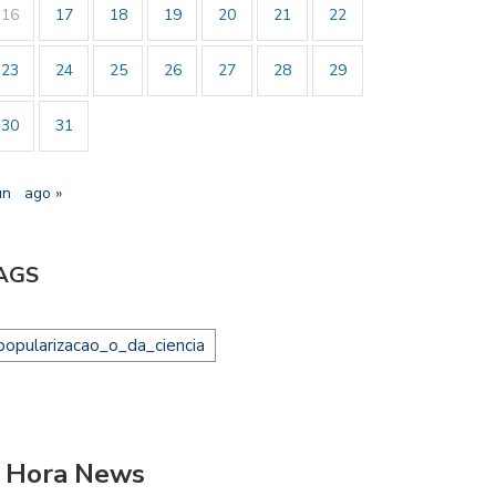
16
17
18
19
20
21
22
23
24
25
26
27
28
29
30
31
un
ago »
AGS
popularizacao_o_da_ciencia
 Hora News