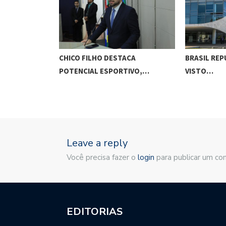
O CUNHA
CHICO FILHO DESTACA
BRASIL REP
ES…
POTENCIAL ESPORTIVO,…
VISTO…
Leave a reply
Você precisa fazer o
login
para publicar um co
EDITORIAS