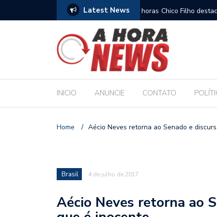
Latest News
es escolares e sanciona jornada de 30 horas
Chico Filho destaca pote
Internacional de Maceió
INICIO
ANUNCIE
CONTATO
POLÍT
Home
/
Aécio Neves retorna ao Senado e discurs
Brasil
4 de julho de 2017
Aécio Neves retorna ao S
que é inocente