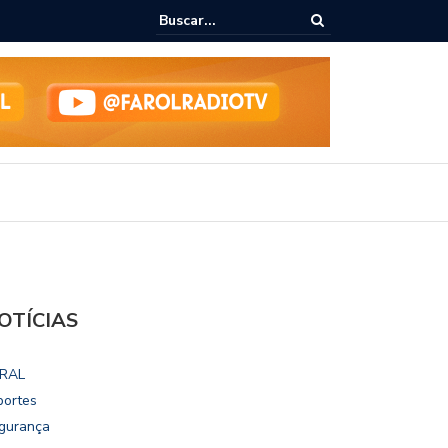
epudia revogação de visto de embaixadora nos EUA
OTÍCIAS
RAL
portes
gurança