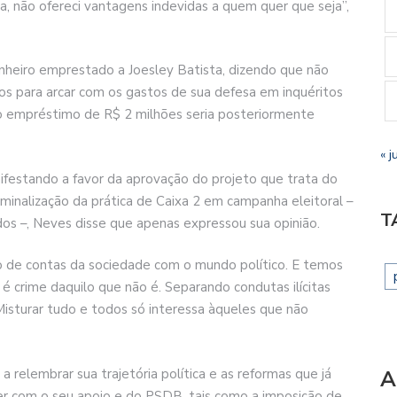
ita, não ofereci vantagens indevidas a quem quer que seja”,
nheiro emprestado a Joesley Batista, dizendo que não
sos para arcar com os gastos de sua defesa em inquéritos
o empréstimo de R$ 2 milhões seria posteriormente
« j
ifestando a favor da aprovação do projeto que trata do
iminalização da prática de Caixa 2 em campanha eleitoral –
T
dos –, Neves disse que apenas expressou sua opinião.
to de contas da sociedade com o mundo político. E temos
é crime daquilo que não é. Separando condutas ilícitas
Misturar tudo e todos só interessa àqueles que não
relembrar sua trajetória política e as reformas que já
A
r com o seu apoio e do PSDB, tais como a imposição de