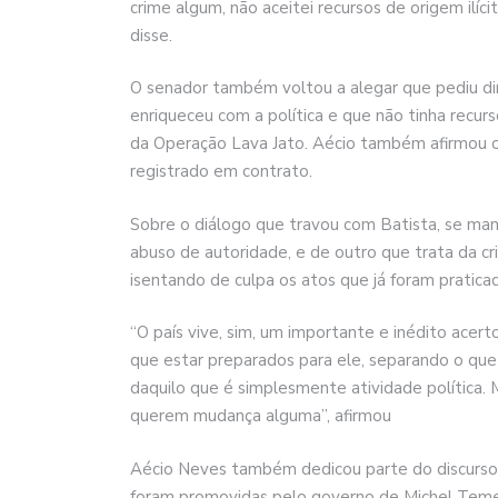
crime algum, não aceitei recursos de origem ilíc
disse.
O senador também voltou a alegar que pediu di
enriqueceu com a política e que não tinha recur
da Operação Lava Jato. Aécio também afirmou 
registrado em contrato.
Sobre o diálogo que travou com Batista, se man
abuso de autoridade, e de outro que trata da cr
isentando de culpa os atos que já foram pratica
“O país vive, sim, um importante e inédito acer
que estar preparados para ele, separando o que 
daquilo que é simplesmente atividade política. 
querem mudança alguma”, afirmou
Aécio Neves também dedicou parte do discurso a 
foram promovidas pelo governo de Michel Teme