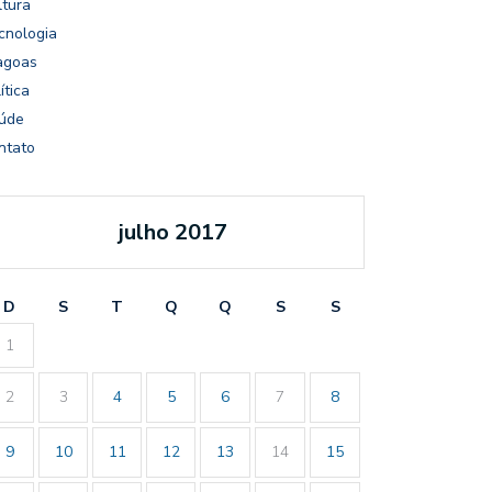
ltura
cnologia
agoas
ítica
úde
ntato
julho 2017
D
S
T
Q
Q
S
S
1
2
3
4
5
6
7
8
9
10
11
12
13
14
15