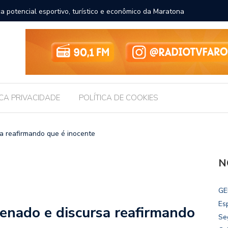
ncial esportivo, turístico e econômico da Maratona
Brasil r
ICA PRIVACIDADE
POLÍTICA DE COOKIES
a reafirmando que é inocente
N
GE
Es
enado e discursa reafirmando
Se