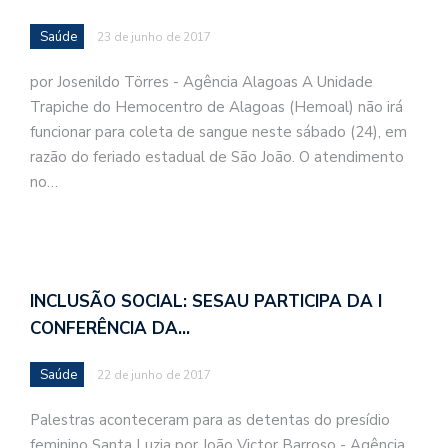
Saúde
23 de junho de 2017
por Josenildo Törres - Agência Alagoas A Unidade
Trapiche do Hemocentro de Alagoas (Hemoal) não irá
funcionar para coleta de sangue neste sábado (24), em
razão do feriado estadual de São João. O atendimento
no…
INCLUSÃO SOCIAL: SESAU PARTICIPA DA I
CONFERÊNCIA DA…
Saúde
22 de junho de 2017
Palestras aconteceram para as detentas do presídio
feminino Santa Luzia por João Victor Barroso - Agência