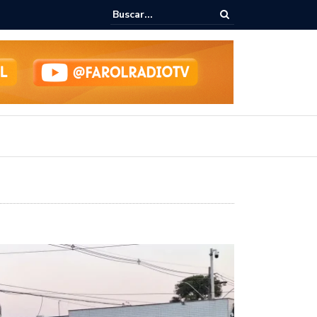
ialoga com UFAL e Faculdade de Coimbra sobre parcerias para Escola
vo