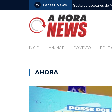
Latest News
m compromisso com a Educação durante posse
Bolsonaro pede ao STF p
INICIO
ANUNCIE
CONTATO
POLÍT
AHORA