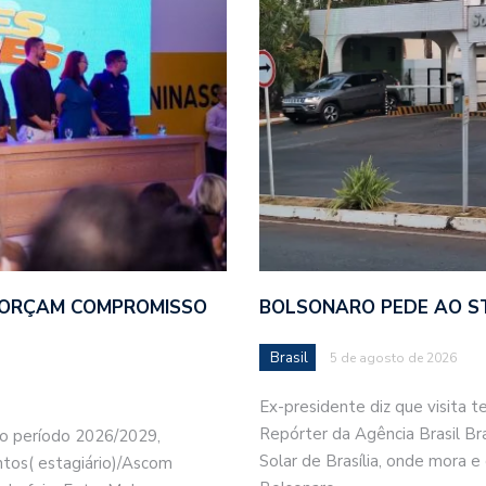
FORÇAM COMPROMISSO
BOLSONARO PEDE AO ST
Brasil
5 de agosto de 2026
Ex-presidente diz que visita t
Repórter da Agência Brasil Br
o período 2026/2029,
Solar de Brasília, onde mora e 
ntos( estagiário)/Ascom