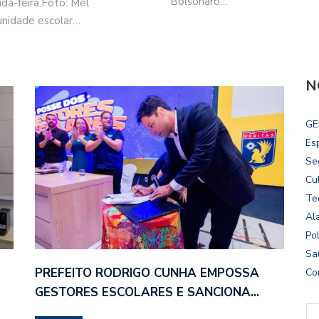
Bolsonaro…
a-feira.Foto: Mel
unidade escolar…
N
GE
Es
Se
Cu
Te
Al
Pol
Sa
PREFEITO RODRIGO CUNHA EMPOSSA
Co
GESTORES ESCOLARES E SANCIONA…