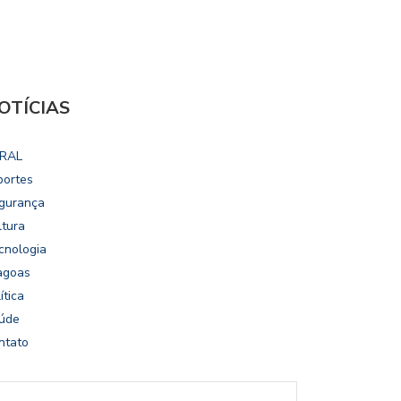
OTÍCIAS
RAL
portes
gurança
ltura
cnologia
agoas
ítica
úde
ntato