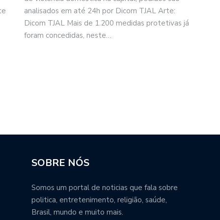
te
analisados em até 24h por Dicom TJAL Arte:
Dicom TJAL Mais de 1.200 medidas protetivas já
foram concedidas, neste…
SOBRE NÓS
Somos um portal de noticias que fala sobre
politica, entretenimento, religião, saúde,
Brasil, mundo e muito mais.