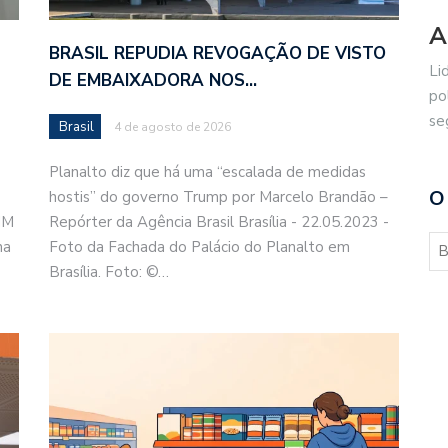
A
BRASIL REPUDIA REVOGAÇÃO DE VISTO
Li
DE EMBAIXADORA NOS…
po
se
Brasil
4 de agosto de 2026
Planalto diz que há uma “escalada de medidas
O
hostis” do governo Trump por Marcelo Brandão –
MM
Repórter da Agência Brasil Brasília - 22.05.2023 -
na
Foto da Fachada do Palácio do Planalto em
Brasília. Foto: ©…