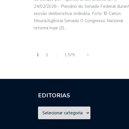
24/02/2026 - Plenário do Senado Federal duran
sessão deliberativa ordinária. Foto: © Carlos
Moura/Agência Senado O Congresso Nacional
retoma hoje (3)…
1
2
…
1.579
EDITORIAS