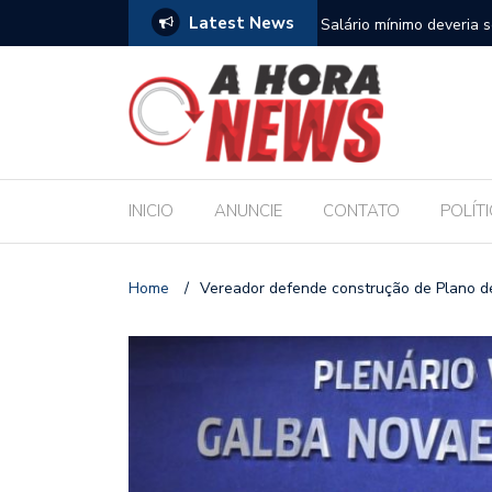
Latest News
para sustentar família, aponta Dieese
Deputado Sílvio Camelo 
Filho ao Governo e Ren
INICIO
ANUNCIE
CONTATO
POLÍT
Home
/
Vereador defende construção de Plano d