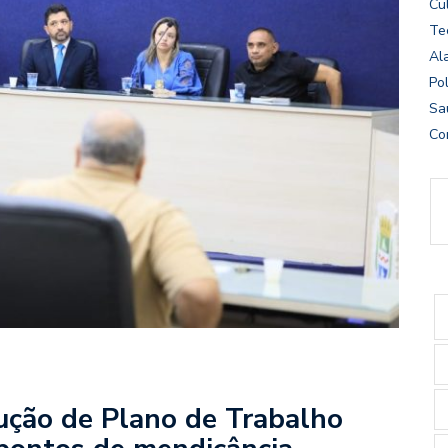
Cu
Te
Al
Pol
Sa
Co
ução de Plano de Trabalho