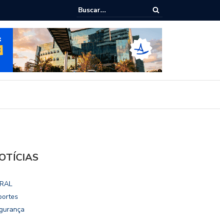
lho vai disputar o mandato de deputado federal nas eleições 2026
OTÍCIAS
RAL
portes
gurança