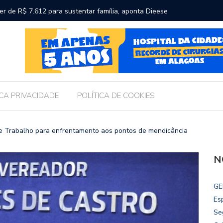
participa de convenção que oficializa candidaturas de Renan
Chico Fi
an Calheiros ao Senado
ICA PRIVACIDADE
POLÍTICA DE COOKIES
e Trabalho para enfrentamento aos pontos de mendicância
N
GE
Es
Se