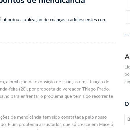
pontos de mendicância
ó abordou a utilização de crianças a adolescentes com
« s
A
Li
po
se
a, a proibição da exposição de crianças em situação de
nda-feira (20), por proposta do vereador Thiago Prado,
alho para enfrentar o problema que tem sido recorrente
O
dições de mendicância tem sido constatada pelo nosso
ndo. É um problema assustador, que só cresce em Maceió,