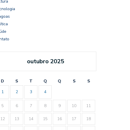
ltura
cnologia
agoas
ítica
úde
ntato
outubro 2025
D
S
T
Q
Q
S
S
1
2
3
4
5
6
7
8
9
10
11
12
13
14
15
16
17
18