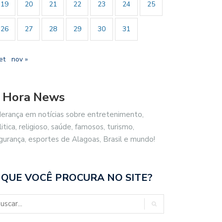
19
20
21
22
23
24
25
26
27
28
29
30
31
et
nov »
 Hora News
derança em notícias sobre entretenimento,
litica, religioso, saúde, famosos, turismo,
gurança, esportes de Alagoas, Brasil e mundo!
 QUE VOCÊ PROCURA NO SITE?