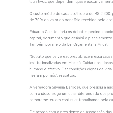
lucrativos, que dependem quase exclusivamente 
O custo médio de cada acolhido é de R$ 2.800, 
de 70% do valor do benefício recebido pelo acolh
Eduardo Canuto abriu os debates pedindo apoio 
capital, documento que definirá o planejamento
também por meio da Lei Orçamentária Anual.
“Solicito que os vereadores abracem essa causa,
institucionalizadas em Maceió. Cuidar dos idoso
humano e afetivo. Dar condições dignas de vida 
fizeram por nós”, ressaltou.
A vereadora Silvania Barbosa, que presidiu a aud
com o idoso exige um olhar diferenciado dos pr
comprometeu em continuar trabalhando pela cau
De acordo com o presidente da Associação das 