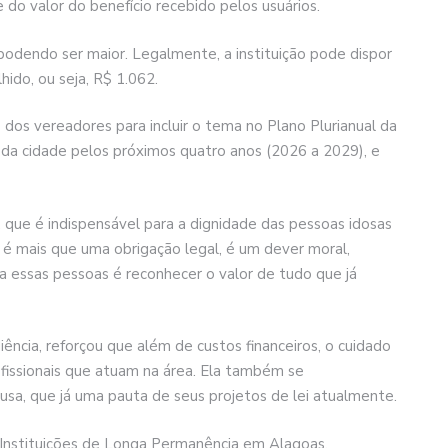
do valor do benefício recebido pelos usuários.
podendo ser maior. Legalmente, a instituição pode dispor
ido, ou seja, R$ 1.062.
dos vereadores para incluir o tema no Plano Plurianual da
 da cidade pelos próximos quatro anos (2026 a 2029), e
 que é indispensável para a dignidade das pessoas idosas
s é mais que uma obrigação legal, é um dever moral,
a essas pessoas é reconhecer o valor de tudo que já
iência, reforçou que além de custos financeiros, o cuidado
ofissionais que atuam na área. Ela também se
sa, que já uma pauta de seus projetos de lei atualmente.
Instituições de Longa Permanência em Alagoas,