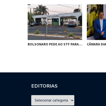
RES DE
BOLSONARO PEDE AO STF PARA…
CÂMARA DI
M…
EDITORIAS