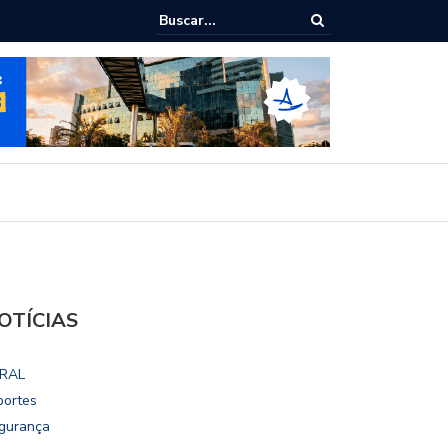
ialoga com UFAL e Faculdade de Coimbra sobre parcerias para Escola
vo
OTÍCIAS
RAL
portes
gurança