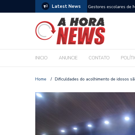
Latest News
m compromisso com a Educação durante posse
Bolsonaro pede ao STF p
INICIO
ANUNCIE
CONTATO
POLÍT
Home
/
Dificuldades do acolhimento de idosos s