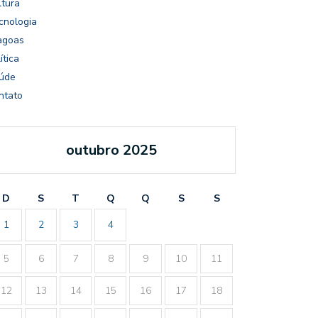
ltura
cnologia
agoas
ítica
úde
ntato
outubro 2025
D
S
T
Q
Q
S
S
1
2
3
4
5
6
7
8
9
10
11
12
13
14
15
16
17
18