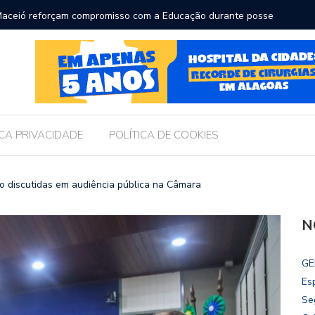
ara receber os filhos no Dia dos Pais
Câmara d
Legislati
ICA PRIVACIDADE
POLÍTICA DE COOKIES
ão discutidas em audiência pública na Câmara
N
GE
Es
Se