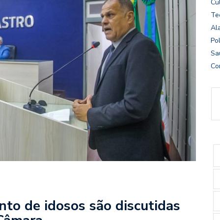
Cu
Te
Al
Pol
Sa
Co
nto de idosos são discutidas