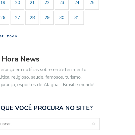
19
20
21
22
23
24
25
26
27
28
29
30
31
et
nov »
 Hora News
derança em notícias sobre entretenimento,
litica, religioso, saúde, famosos, turismo,
gurança, esportes de Alagoas, Brasil e mundo!
 QUE VOCÊ PROCURA NO SITE?