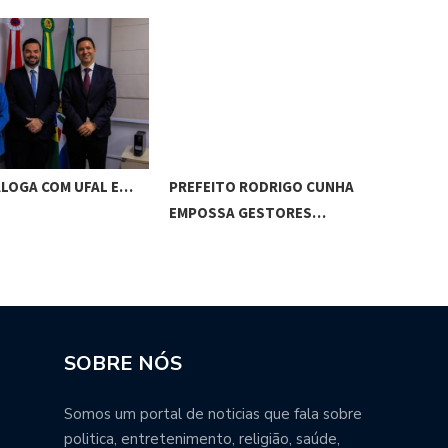
ALOGA COM UFAL E…
PREFEITO RODRIGO CUNHA
CHI
EMPOSSA GESTORES…
POT
SOBRE NÓS
Somos um portal de noticias que fala sobre
politica, entretenimento, religião, saúde,