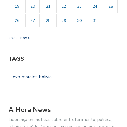
19
20
21
22
23
24
25
26
27
28
29
30
31
« set
nov »
TAGS
evo-morales-bolivia
A Hora News
Liderança em notícias sobre entretenimento, politica,
religioso, saúde, famosos, turismo, segurança, esportes