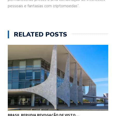
pessoais e fantasias com criptomoedas”.
RELATED POSTS
BRASIL REPUDIA REVOGAÇÃO DE VISTO…
B