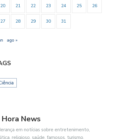
20
21
22
23
24
25
26
27
28
29
30
31
un
ago »
AGS
Ciência
 Hora News
derança em notícias sobre entretenimento,
litica, religioso, saúde, famosos, turismo,