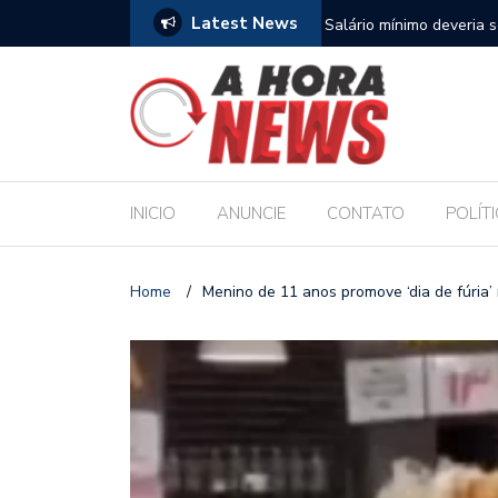
Latest News
para sustentar família, aponta Dieese
Deputado Sílvio Camelo 
Filho ao Governo e Ren
INICIO
ANUNCIE
CONTATO
POLÍT
Home
/
Menino de 11 anos promove ‘dia de fúria’ 