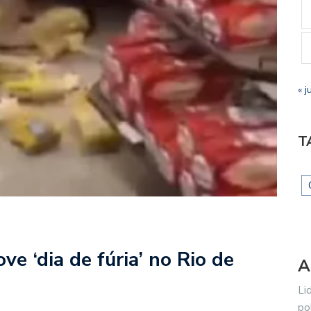
« j
T
e ‘dia de fúria’ no Rio de
A
Li
po