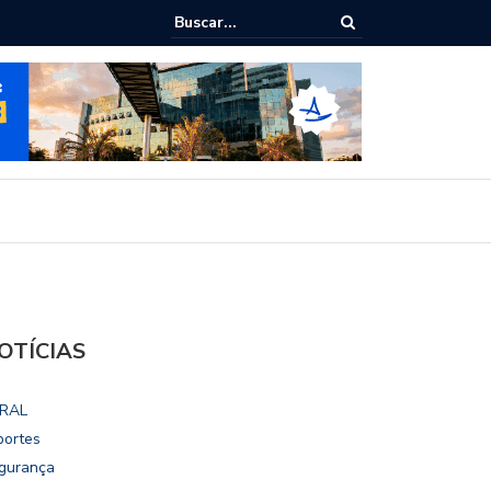
lho vai disputar o mandato de deputado federal nas eleições 2026
OTÍCIAS
RAL
portes
gurança