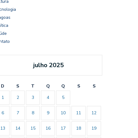
ltura
cnologia
agoas
ítica
úde
ntato
julho 2025
D
S
T
Q
Q
S
S
1
2
3
4
5
6
7
8
9
10
11
12
13
14
15
16
17
18
19