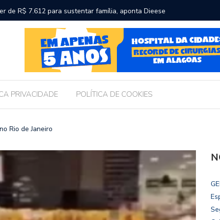
participa de convenção que oficializa candidaturas de Renan
Chico Fi
an Calheiros ao Senado
ICA PRIVACIDADE
POLÍTICA DE COOKIES
no Rio de Janeiro
N
GE
Es
Se