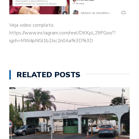
Veja video completo:
https://www.instagram.com/reel/DKKpL29PGsn/?
igsh=MWdpNGl1b2Jsc2n0Aa%3D%3D
RELATED POSTS