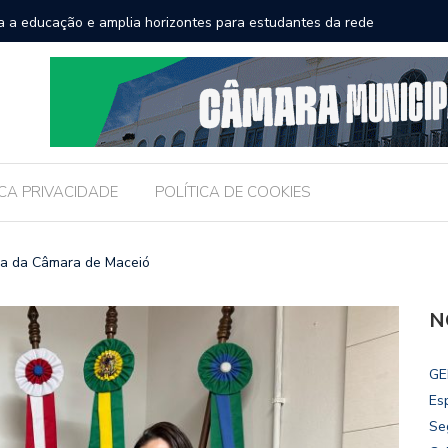
a a educação e amplia horizontes para estudantes da rede
Chico Fil
Internac
ICA PRIVACIDADE
POLÍTICA DE COOKIES
a da Câmara de Maceió
N
GE
Es
Se