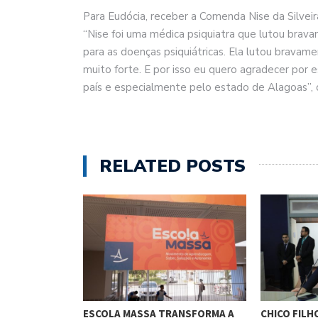
Para Eudócia, receber a Comenda Nise da Silvei
“Nise foi uma médica psiquiatra que lutou brav
para as doenças psiquiátricas. Ela lutou brava
muito forte. E por isso eu quero agradecer por e
país e especialmente pelo estado de Alagoas”, 
RELATED POSTS
O CUNHA
ESCOLA MASSA TRANSFORMA A
CHICO FILH