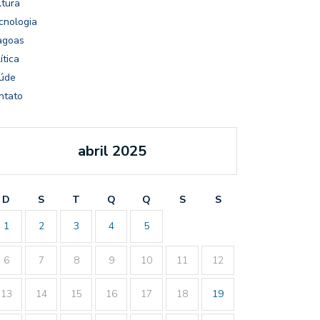
ltura
cnologia
agoas
ítica
úde
ntato
abril 2025
D
S
T
Q
Q
S
S
1
2
3
4
5
6
7
8
9
10
11
12
13
14
15
16
17
18
19