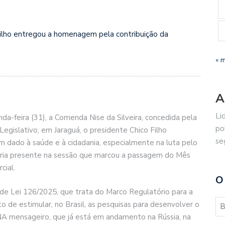
Filho entregou a homenagem pela contribuição da
« 
A
Li
a-feira (31), a Comenda Nise da Silveira, concedida pela
po
egislativo, em Jaraguá, o presidente Chico Filho
se
m dado à saúde e à cidadania, especialmente na luta pelo
aria presente na sessão que marcou a passagem do Mês
cial.
O
de Lei 126/2025, que trata do Marco Regulatório para a
to de estimular, no Brasil, as pesquisas para desenvolver o
NA mensageiro, que já está em andamento na Rússia, na