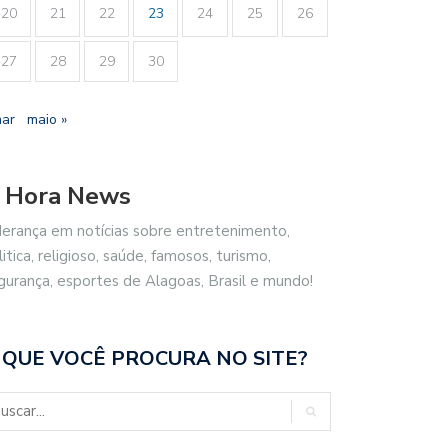
20
21
22
23
24
25
26
27
28
29
30
mar
maio »
 Hora News
derança em notícias sobre entretenimento,
litica, religioso, saúde, famosos, turismo,
gurança, esportes de Alagoas, Brasil e mundo!
 QUE VOCÊ PROCURA NO SITE?