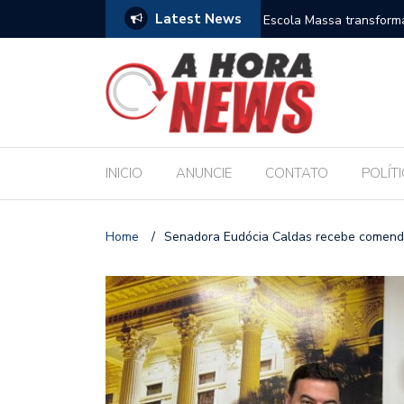
Latest News
es escolares e sanciona jornada de 30 horas
Escola Massa transform
pública de Maceió
INICIO
ANUNCIE
CONTATO
POLÍT
Home
/
Senadora Eudócia Caldas recebe comend