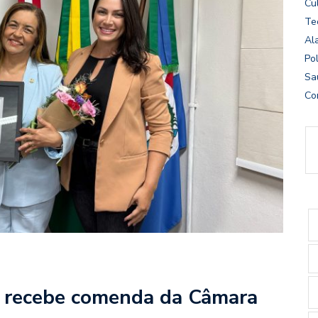
Cu
Te
Al
Pol
Sa
Co
s recebe comenda da Câmara