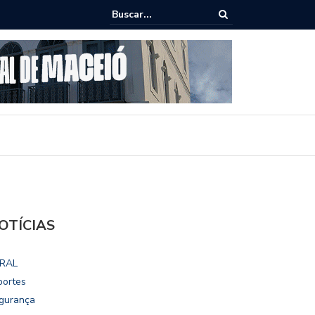
ho destaca potencial esportivo, turístico e econômico da Maratona
ional de Maceió
OTÍCIAS
RAL
portes
gurança