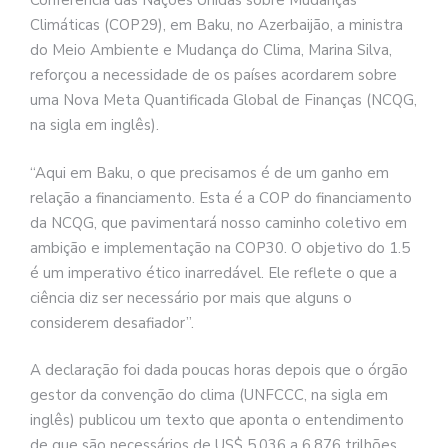
Conferência das Nações Unidas sobre Mudanças
Climáticas (COP29), em Baku, no Azerbaijão, a ministra
do Meio Ambiente e Mudança do Clima, Marina Silva,
reforçou a necessidade de os países acordarem sobre
uma Nova Meta Quantificada Global de Finanças (NCQG,
na sigla em inglês).
“Aqui em Baku, o que precisamos é de um ganho em
relação a financiamento. Esta é a COP do financiamento
da NCQG, que pavimentará nosso caminho coletivo em
ambição e implementação na COP30. O objetivo do 1.5
é um imperativo ético inarredável. Ele reflete o que a
ciência diz ser necessário por mais que alguns o
considerem desafiador”.
A declaração foi dada poucas horas depois que o órgão
gestor da convenção do clima (UNFCCC, na sigla em
inglês) publicou um texto que aponta o entendimento
de que são necessários de US$ 5,036 a 6,876 trilhões,