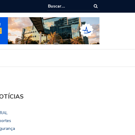
ialoga com UFAL e Faculdade de Coimbra sobre parcerias para Escola
vo
OTÍCIAS
RAL
portes
gurança