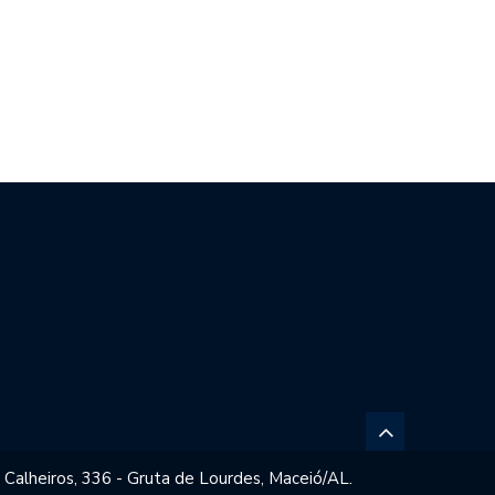
T MONTA OPERAÇÃO
SÍLVIO CAMELO REAFIRMA
ECIAL DE…
COMPROMISSO COM…
 Calheiros, 336 - Gruta de Lourdes, Maceió/AL.