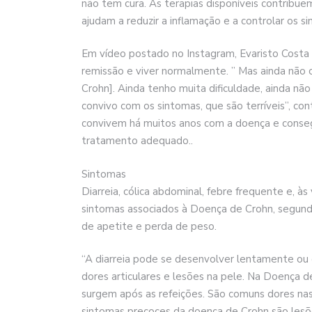
não tem cura. As terapias disponíveis contribue
ajudam a reduzir a inflamação e a controlar os s
Em vídeo postado no Instagram, Evaristo Costa 
remissão e viver normalmente. ” Mas ainda não c
Crohn]. Ainda tenho muita dificuldade, ainda não
convivo com os sintomas, que são terríveis”, co
convivem há muitos anos com a doença e conseg
tratamento adequado..
Sintomas
Diarreia, cólica abdominal, febre frequente e, à
sintomas associados à Doença de Crohn, segun
de apetite e perda de peso.
“A diarreia pode se desenvolver lentamente o
dores articulares e lesões na pele. Na Doença 
surgem após as refeições. São comuns dores nas 
sintomas precoces da doença de Crohn são lesões 