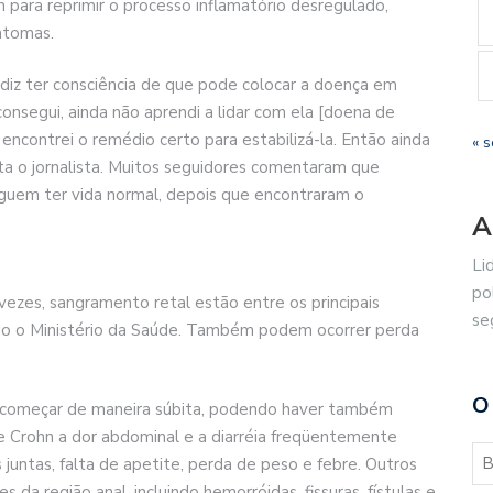
m para reprimir o processo inflamatório desregulado,
intomas.
diz ter consciência de que pode colocar a doença em
onsegui, ainda não aprendi a lidar com ela [doena de
 encontrei o remédio certo para estabilizá-la. Então ainda
« s
nta o jornalista. Muitos seguidores comentaram que
uem ter vida normal, depois que encontraram o
A
Li
po
s vezes, sangramento retal estão entre os principais
se
do o Ministério da Saúde. Também podem ocorrer perda
O
u começar de maneira súbita, podendo haver também
de Crohn a dor abdominal e a diarréia freqüentemente
juntas, falta de apetite, perda de peso e febre. Outros
da região anal, incluindo hemorróidas, fissuras, fístulas e