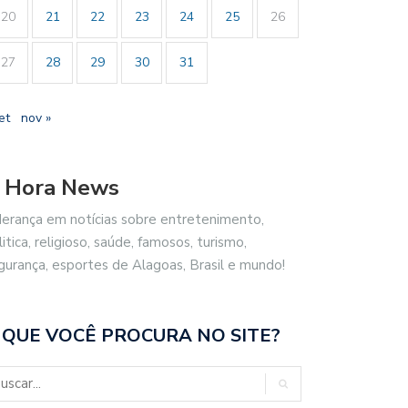
20
21
22
23
24
25
26
27
28
29
30
31
et
nov »
 Hora News
derança em notícias sobre entretenimento,
litica, religioso, saúde, famosos, turismo,
gurança, esportes de Alagoas, Brasil e mundo!
 QUE VOCÊ PROCURA NO SITE?