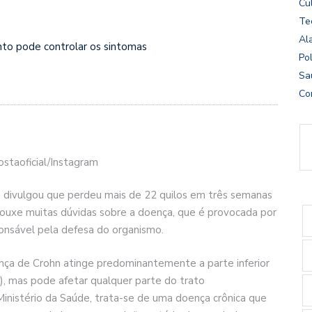
Cu
Te
Al
to pode controlar os sintomas
Pol
Sa
Co
ostaoficial/Instagram
sta divulgou que perdeu mais de 22 quilos em três semanas
ouxe muitas dúvidas sobre a doença, que é provocada por
onsável pela defesa do organismo.
ença de Crohn atinge predominantemente a parte inferior
n), mas pode afetar qualquer parte do trato
Ministério da Saúde, trata-se de uma doença crônica que