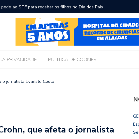
ara receber os filhos no Dia dos Pais
Câmara d
Legislati
ICA PRIVACIDADE
POLÍTICA DE COOKIES
o jornalista Evaristo Costa
N
GE
Es
rohn, que afeta o jornalista
Se