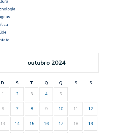
ltura
cnologia
agoas
ítica
úde
ntato
outubro 2024
D
S
T
Q
Q
S
S
1
2
3
4
5
6
7
8
9
10
11
12
13
14
15
16
17
18
19