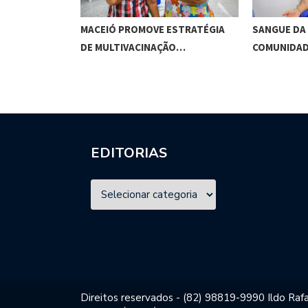
ACA
MACEIÓ PROMOVE ESTRATÉGIA
SANGUE DA
TIVO,…
DE MULTIVACINAÇÃO…
COMUNIDA
EDITORIAS
Direitos reservados - (82) 98819-9990 Ildo Rafa