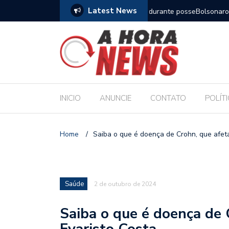
Latest News
m compromisso com a Educação durante posse
Bolsonaro pede ao STF p
INICIO
ANUNCIE
CONTATO
POLÍT
Home
/
Saiba o que é doença de Crohn, que afeta 
Saúde
2 de outubro de 2024
Saiba o que é doença de C
Evaristo Costa