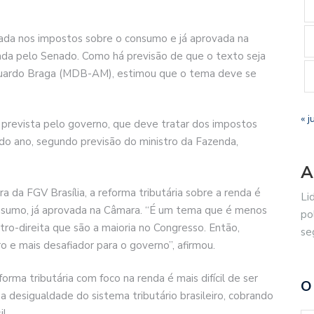
trada nos impostos sobre o consumo e já aprovada na
ada pelo Senado. Como há previsão de que o texto seja
Eduardo Braga (MDB-AM), estimou que o tema deve se
« j
a prevista pelo governo, que deve tratar dos impostos
 do ano, segundo previsão do ministro da Fazenda,
A
ora da FGV Brasília, a reforma tributária sobre a renda é
Li
consumo, já aprovada na Câmara. “É um tema que é menos
po
tro-direita que são a maioria no Congresso. Então,
se
o e mais desafiador para o governo”, afirmou.
rma tributária com foco na renda é mais difícil de ser
O
a desigualdade do sistema tributário brasileiro, cobrando
l.