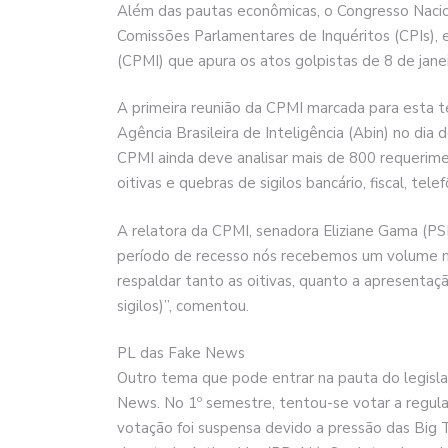
Além das pautas econômicas, o Congresso Nacio
Comissões Parlamentares de Inquéritos (CPIs), 
(CPMI) que apura os atos golpistas de 8 de jane
A primeira reunião da CPMI marcada para esta ter
Agência Brasileira de Inteligência (Abin) no dia
CPMI ainda deve analisar mais de 800 requeri
oitivas e quebras de sigilos bancário, fiscal, tele
A relatora da CPMI, senadora Eliziane Gama (PS
período de recesso nós recebemos um volume mu
respaldar tanto as oitivas, quanto a apresenta
sigilos)”, comentou.
PL das Fake News
Outro tema que pode entrar na pauta do legisla
News. No 1º semestre, tentou-se votar a regul
votação foi suspensa devido a pressão das Big 