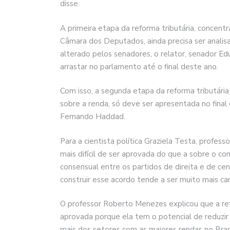
disse.
A primeira etapa da reforma tributária, concen
Câmara dos Deputados, ainda precisa ser analis
alterado pelos senadores, o relator, senador 
arrastar no parlamento até o final deste ano.
Com isso, a segunda etapa da reforma tributári
sobre a renda, só deve ser apresentada no final
Fernando Haddad.
Para a cientista política Graziela Testa, profess
mais difícil de ser aprovada do que a sobre o 
consensual entre os partidos de direita e de cen
construir esse acordo tende a ser muito mais car
O professor Roberto Menezes explicou que a refo
aprovada porque ela tem o potencial de reduzir 
mais dos setores com as maiores rendas no Brasi