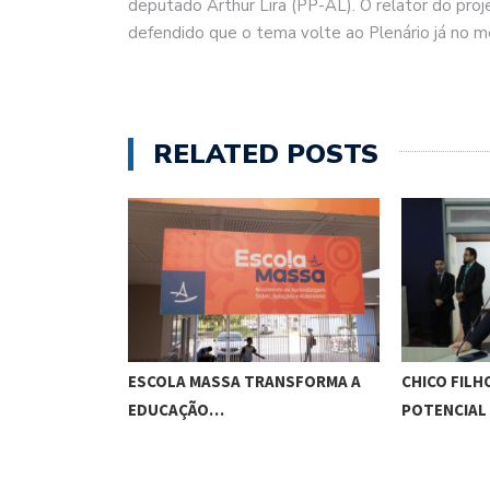
deputado Arthur Lira (PP-AL). O relator do pro
defendido que o tema volte ao Plenário já no m
RELATED POSTS
O CUNHA
ESCOLA MASSA TRANSFORMA A
CHICO FILH
ES…
EDUCAÇÃO…
POTENCIAL