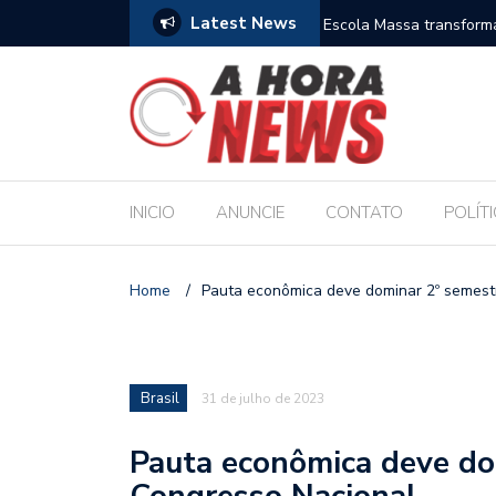
Latest News
es escolares e sanciona jornada de 30 horas
Escola Massa transform
pública de Maceió
INICIO
ANUNCIE
CONTATO
POLÍT
Home
/
Pauta econômica deve dominar 2º semest
Brasil
31 de julho de 2023
Pauta econômica deve do
Congresso Nacional