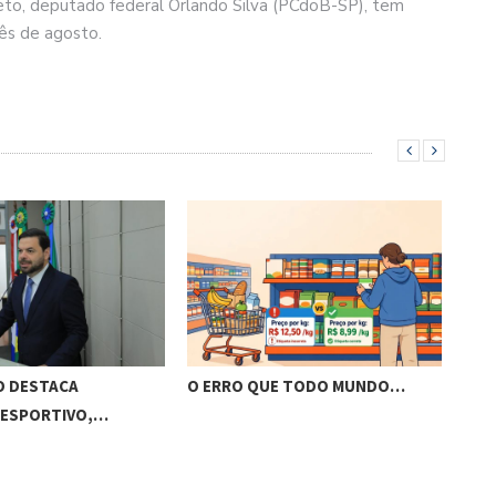
jeto, deputado federal Orlando Silva (PCdoB-SP), tem
ês de agosto.
O DESTACA
O ERRO QUE TODO MUNDO…
BRA
 ESPORTIVO,…
VIS