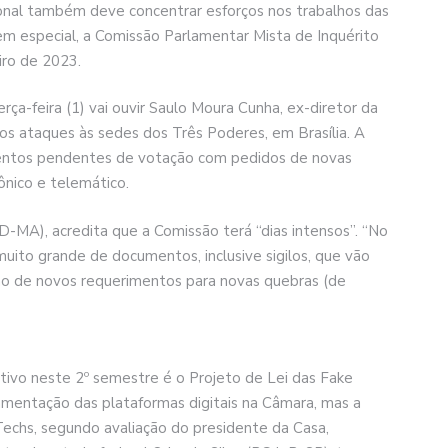
nal também deve concentrar esforços nos trabalhos das
em especial, a Comissão Parlamentar Mista de Inquérito
iro de 2023.
ça-feira (1) vai ouvir Saulo Moura Cunha, ex-diretor da
 dos ataques às sedes dos Três Poderes, em Brasília. A
mentos pendentes de votação com pedidos de novas
fônico e telemático.
D-MA), acredita que a Comissão terá “dias intensos”. “No
ito grande de documentos, inclusive sigilos, que vão
ção de novos requerimentos para novas quebras (de
tivo neste 2º semestre é o Projeto de Lei das Fake
amentação das plataformas digitais na Câmara, mas a
Techs, segundo avaliação do presidente da Casa,