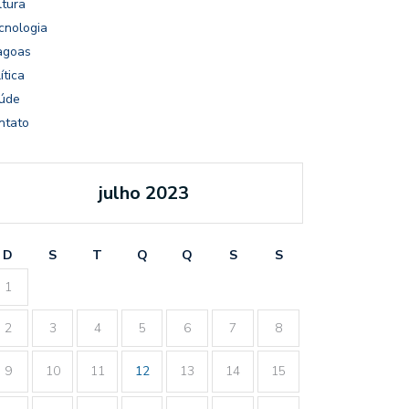
ltura
cnologia
agoas
ítica
úde
ntato
julho 2023
D
S
T
Q
Q
S
S
1
2
3
4
5
6
7
8
9
10
11
12
13
14
15