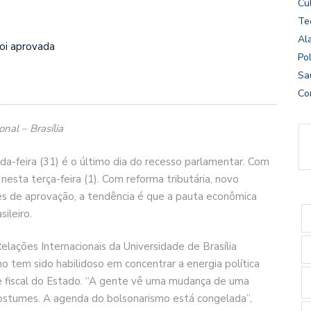
Cu
Te
Al
foi aprovada
Pol
Sa
Co
nal – Brasília
da-feira (31) é o último dia do recesso parlamentar. Com
nesta terça-feira (1). Com reforma tributária, novo
s de aprovação, a tendência é que a pauta econômica
ileiro.
Relações Internacionais da Universidade de Brasília
tem sido habilidoso em concentrar a energia política
 fiscal do Estado. “A gente vê uma mudança de uma
stumes. A agenda do bolsonarismo está congelada”,