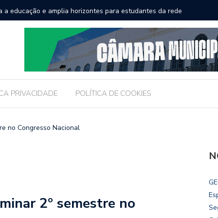
a a educação e amplia horizontes para estudantes da rede
Chico Fil
Internac
ICA PRIVACIDADE
POLÍTICA DE COOKIES
re no Congresso Nacional
N
GE
Es
minar 2º semestre no
Se