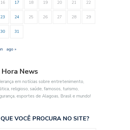
16
17
18
19
20
21
22
23
24
25
26
27
28
29
30
31
un
ago »
 Hora News
derança em notícias sobre entretenimento,
litica, religioso, saúde, famosos, turismo,
gurança, esportes de Alagoas, Brasil e mundo!
 QUE VOCÊ PROCURA NO SITE?