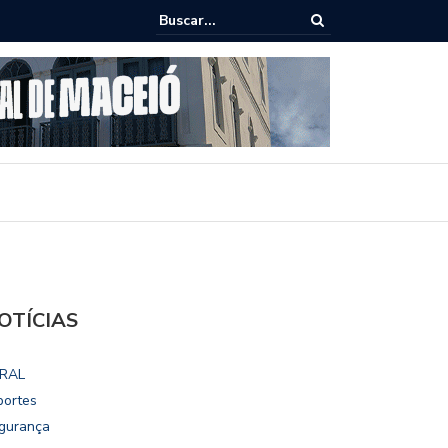
ho destaca potencial esportivo, turístico e econômico da Maratona
ional de Maceió
OTÍCIAS
RAL
portes
gurança