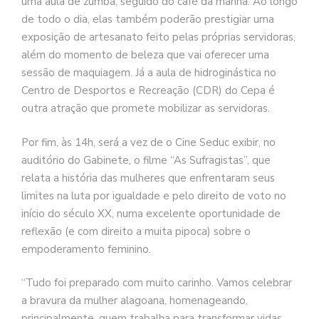
uma aula de zumba, seguido do café da manhã. Ao longo
de todo o dia, elas também poderão prestigiar uma
exposição de artesanato feito pelas próprias servidoras,
além do momento de beleza que vai oferecer uma
sessão de maquiagem. Já a aula de hidroginástica no
Centro de Desportos e Recreação (CDR) do Cepa é
outra atração que promete mobilizar as servidoras.
Por fim, às 14h, será a vez de o Cine Seduc exibir, no
auditório do Gabinete, o filme “As Sufragistas”, que
relata a história das mulheres que enfrentaram seus
limites na luta por igualdade e pelo direito de voto no
início do século XX, numa excelente oportunidade de
reflexão (e com direito a muita pipoca) sobre o
empoderamento feminino.
“Tudo foi preparado com muito carinho. Vamos celebrar
a bravura da mulher alagoana, homenageando,
principalmente, quem trabalha para transformar vidas