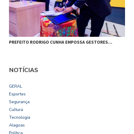
ESCOLA MASSA TRANSFORMA A EDUCAÇÃO…
E
NOTÍCIAS
GERAL
Esportes
Segurança
Cultura
Tecnologia
Alagoas
Política