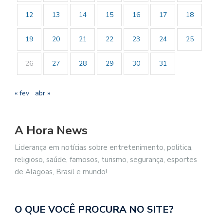
12
13
14
15
16
17
18
19
20
21
22
23
24
25
26
27
28
29
30
31
« fev
abr »
A Hora News
Liderança em notícias sobre entretenimento, politica,
religioso, saúde, famosos, turismo, segurança, esportes
de Alagoas, Brasil e mundo!
O QUE VOCÊ PROCURA NO SITE?