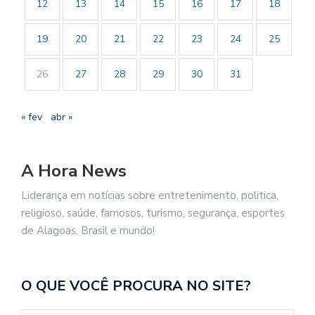
12
13
14
15
16
17
18
19
20
21
22
23
24
25
26
27
28
29
30
31
« fev
abr »
A Hora News
Liderança em notícias sobre entretenimento, politica,
religioso, saúde, famosos, turismo, segurança, esportes
de Alagoas, Brasil e mundo!
O QUE VOCÊ PROCURA NO SITE?