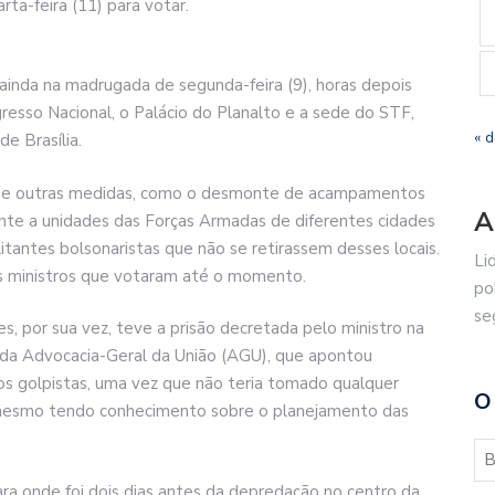
ta-feira (11) para votar.
ainda na madrugada de segunda-feira (9), horas depois
esso Nacional, o Palácio do Planalto e a sede do STF,
« 
e Brasília.
e de outras medidas, como o desmonte de acampamentos
A
ente a unidades das Forças Armadas de diferentes cidades
itantes bolsonaristas que não se retirassem desses locais.
Li
 ministros que votaram até o momento.
po
se
s, por sua vez, teve a prisão decretada pelo ministro na
da Advocacia-Geral da União (AGU), que apontou
os golpistas, uma vez que não teria tomado qualquer
O
, mesmo tendo conhecimento sobre o planejamento das
ra onde foi dois dias antes da depredação no centro da