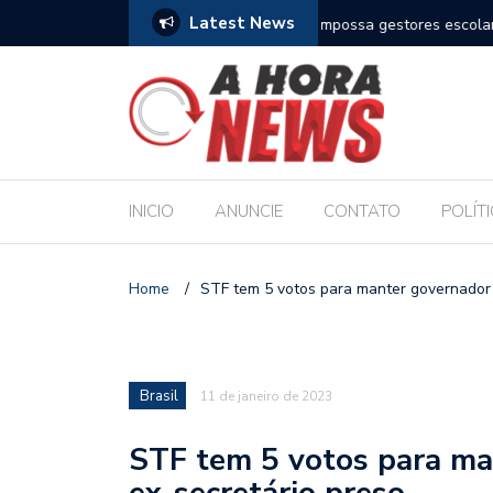
Latest News
es escolares e sanciona jornada de 30 horas
Escola Massa transform
pública de Maceió
INICIO
ANUNCIE
CONTATO
POLÍT
Home
/
STF tem 5 votos para manter governador 
Brasil
11 de janeiro de 2023
STF tem 5 votos para ma
ex-secretário preso