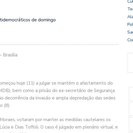
Cu
Te
Al
ntidemocráticos de domingo
Pol
Sa
Co
 Brasília
começou hoje (11) a julgar se mantém o afastamento do
(MDB), bem como a prisão do ex-secretário de Segurança
 são decorrência da invasão e ampla depredação das sedes
o (8).
Moraes, votaram por manter as medidas cautelares os
cia e Dias Toffoli. O caso é julgado em plenário virtual, e