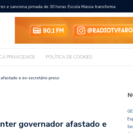
a a educação e amplia horizontes para estudantes da rede
Chico Fil
Internac
ICA PRIVACIDADE
POLÍTICA DE COOKIES
afastado e ex-secretário preso
N
GE
Es
nter governador afastado e
Se