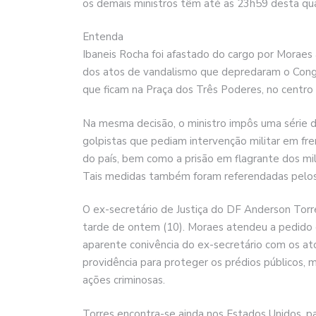
os demais ministros têm até as 23h59 desta quar
Entenda
Ibaneis Rocha foi afastado do cargo por Moraes 
dos atos de vandalismo que depredaram o Congr
que ficam na Praça dos Três Poderes, no centro d
Na mesma decisão, o ministro impôs uma séri
golpistas que pediam intervenção militar em fr
do país, bem como a prisão em flagrante dos mil
Tais medidas também foram referendadas pelos
O ex-secretário de Justiça do DF Anderson Torre
tarde de ontem (10). Moraes atendeu a pedido 
aparente conivência do ex-secretário com os at
providência para proteger os prédios públicos
ações criminosas.
Torres encontra-se ainda nos Estados Unidos, pa