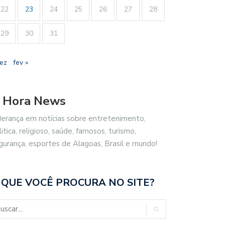
22
23
24
25
26
27
28
29
30
31
dez
fev »
 Hora News
derança em notícias sobre entretenimento,
litica, religioso, saúde, famosos, turismo,
gurança, esportes de Alagoas, Brasil e mundo!
 QUE VOCÊ PROCURA NO SITE?