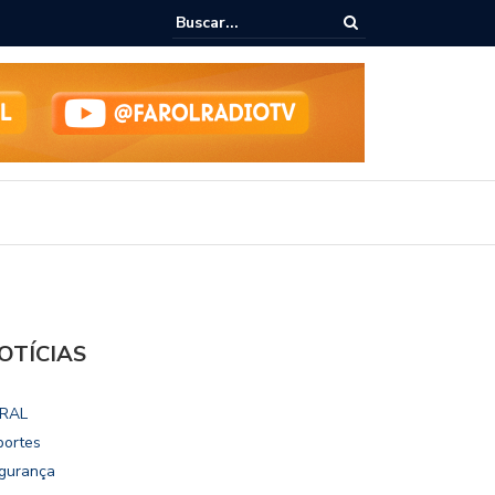
ho destaca potencial esportivo, turístico e econômico da Maratona
ional de Maceió
OTÍCIAS
RAL
portes
gurança