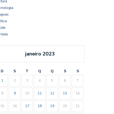
ltura
cnologia
agoas
ítica
úde
ntato
janeiro 2023
D
S
T
Q
Q
S
S
1
2
3
4
5
6
7
8
9
10
11
12
13
14
15
16
17
18
19
20
21