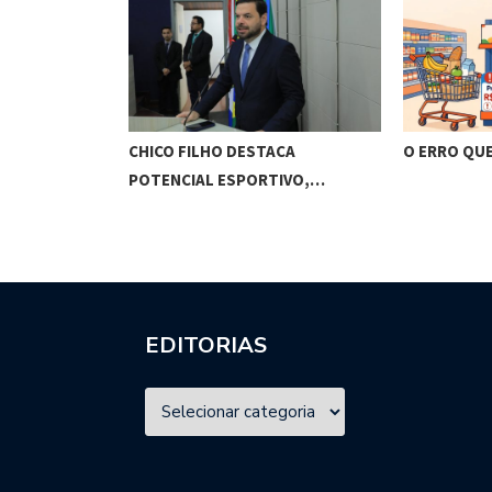
O CUNHA
CHICO FILHO DESTACA
O ERRO QU
ES…
POTENCIAL ESPORTIVO,…
EDITORIAS