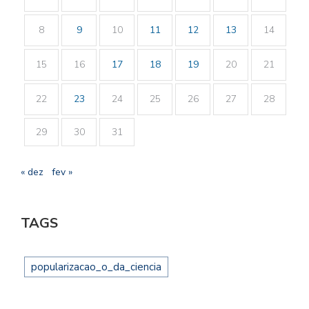
8
9
10
11
12
13
14
15
16
17
18
19
20
21
22
23
24
25
26
27
28
29
30
31
« dez
fev »
TAGS
popularizacao_o_da_ciencia