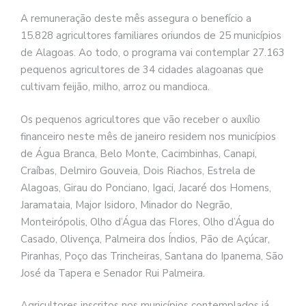
A remuneração deste mês assegura o benefício a
15.828 agricultores familiares oriundos de 25 municípios
de Alagoas. Ao todo, o programa vai contemplar 27.163
pequenos agricultores de 34 cidades alagoanas que
cultivam feijão, milho, arroz ou mandioca.
Os pequenos agricultores que vão receber o auxílio
financeiro neste mês de janeiro residem nos municípios
de Água Branca, Belo Monte, Cacimbinhas, Canapi,
Craíbas, Delmiro Gouveia, Dois Riachos, Estrela de
Alagoas, Girau do Ponciano, Igaci, Jacaré dos Homens,
Jaramataia, Major Isidoro, Minador do Negrão,
Monteirópolis, Olho d’Água das Flores, Olho d’Água do
Casado, Olivença, Palmeira dos Índios, Pão de Açúcar,
Piranhas, Poço das Trincheiras, Santana do Ipanema, São
José da Tapera e Senador Rui Palmeira.
Agricultores inscritos nos municípios contemplados já