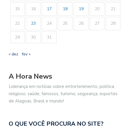
15
16
17
18
19
20
21
22
23
24
25
26
27
28
29
30
31
« dez
fev »
A Hora News
Liderança em notícias sobre entretenimento, politica,
religioso, saúde, famosos, turismo, segurança, esportes
de Alagoas, Brasil e mundo!
O QUE VOCÊ PROCURA NO SITE?