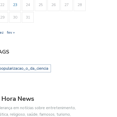
22
23
24
25
26
27
28
29
30
31
dez
fev »
AGS
popularizacao_o_da_ciencia
 Hora News
derança em notícias sobre entretenimento,
litica, religioso, saúde, famosos, turismo,