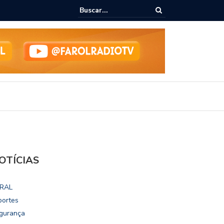
ialoga com UFAL e Faculdade de Coimbra sobre parcerias para Escola
vo
OTÍCIAS
RAL
portes
gurança