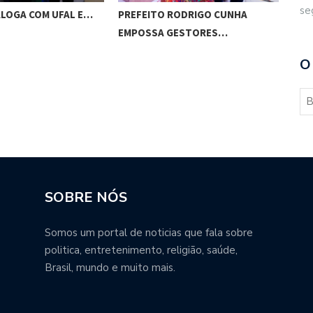
se
ALOGA COM UFAL E…
PREFEITO RODRIGO CUNHA
CHI
EMPOSSA GESTORES…
POT
O
SOBRE NÓS
Somos um portal de noticias que fala sobre
politica, entretenimento, religião, saúde,
Brasil, mundo e muito mais.