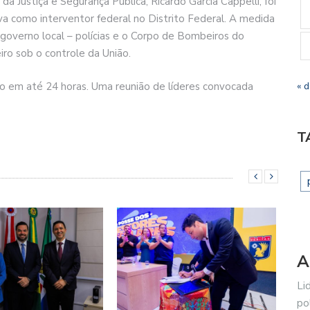
 Justiça e Segurança Pública, Ricardo Garcia Cappelli, foi
va como interventor federal no Distrito Federal. A medida
 governo local – polícias e o Corpo de Bombeiros do
eiro sob o controle da União.
ão em até 24 horas. Uma reunião de líderes convocada
« 
T
A
Li
po