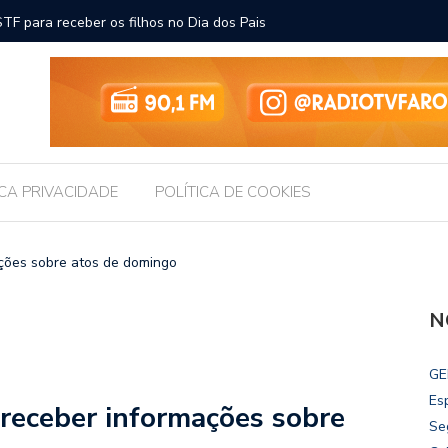
ara receber os filhos no Dia dos Pais
Câmara d
Legislati
ICA PRIVACIDADE
POLÍTICA DE COOKIES
ações sobre atos de domingo
N
GE
Es
 receber informações sobre
Se