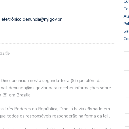
Cu
Te
Al
ço eletrônico denuncia@mj.gov.br
Pol
Sa
Co
sília
o Dino, anunciou nesta segunda-feira (9) que além das
mail denuncia@mj.gov.br para receber informações sobre
(8) em Brasília.
s três Poderes da República, Dino já havia afirmado em
que todos os responsáveis responderão na forma da lei”.