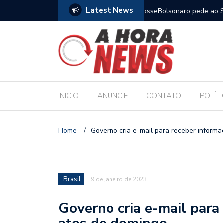
Latest News
m compromisso com a Educação durante posse
Bolsonaro pede ao STF p
INICIO
ANUNCIE
CONTATO
POLÍT
Home
/
Governo cria e-mail para receber inform
Brasil
9 de janeiro de 2023
Governo cria e-mail para
atos de domingo