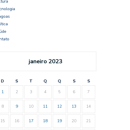
ltura
cnologia
agoas
ítica
úde
ntato
janeiro 2023
D
S
T
Q
Q
S
S
1
2
3
4
5
6
7
8
9
10
11
12
13
14
15
16
17
18
19
20
21