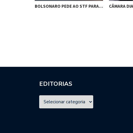
RES DE
BOLSONARO PEDE AO STF PARA…
CÂMARA DI
M…
EDITORIAS