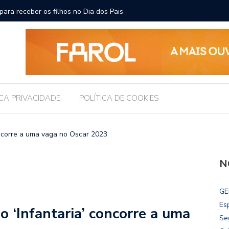
ara receber os filhos no Dia dos Pais
Câmara d
Legislati
ICA PRIVACIDADE
POLÍTICA DE COOKIES
ncorre a uma vaga no Oscar 2023
N
GE
Es
‘Infantaria’ concorre a uma
Se