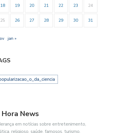
18
19
20
21
22
23
24
25
26
27
28
29
30
31
nov
jan »
AGS
popularizacao_o_da_ciencia
 Hora News
derança em notícias sobre entretenimento,
litica, religioso, saúde, famosos, turismo,