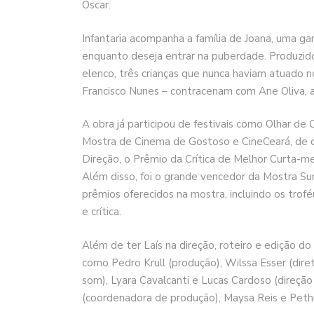
Oscar.
Infantaria acompanha a família de Joana, uma ga
enquanto deseja entrar na puberdade. Produzid
elenco, três crianças que nunca haviam atuado n
Francisco Nunes – contracenam com Ane Oliva, a
A obra já participou de festivais como Olhar de
Mostra de Cinema de Gostoso e CineCeará, de o
Direção, o Prêmio da Crítica de Melhor Curta-
Além disso, foi o grande vencedor da Mostra S
prêmios oferecidos na mostra, incluindo os troféu
e crítica.
Além de ter Laís na direção, roteiro e edição do 
como Pedro Krull (produção), Wilssa Esser (dire
som), Lyara Cavalcanti e Lucas Cardoso (direção 
(coordenadora de produção), Maysa Reis e Pethru