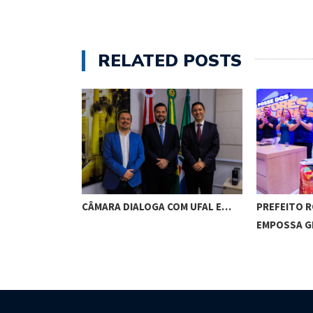
RELATED POSTS
RES DE
CÂMARA DIALOGA COM UFAL E…
PREFEITO 
M…
EMPOSSA 