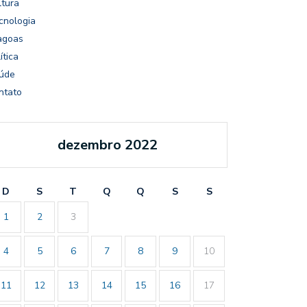
ltura
cnologia
agoas
ítica
úde
ntato
dezembro 2022
D
S
T
Q
Q
S
S
1
2
3
4
5
6
7
8
9
10
11
12
13
14
15
16
17