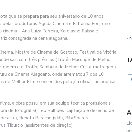
rota que se prepara para seu aniversário de 10 anos
o pelas produtoras Aguda Cinema e Estranha Força, no
o cinema – Ana Luiza Ferreira, Karolayne Raíssa e
triz consagrada na cena alagoana.
« 
 Cinema, Mostra de Cinema de Gostoso, Festival de Vitória,
T
nde saiu com três prêmios (Troféu Mucuripe de Melhor
metragem e o Troféu Samburá de Melhor Curta-metragem).
ururu de Cinema Alagoano, onde arrematou 7 dos 10
s de Melhor Filme concedidos pelo júri oficial, júri popular
filme, a obra possui em sua equipe técnica profissionais
tora de fotografia), Leo Bulhões (captação e desenho de
A
de arte), Renata Baracho (still), Bibi Soares
Li
s Tibúrcio (assistentes de direção).
po