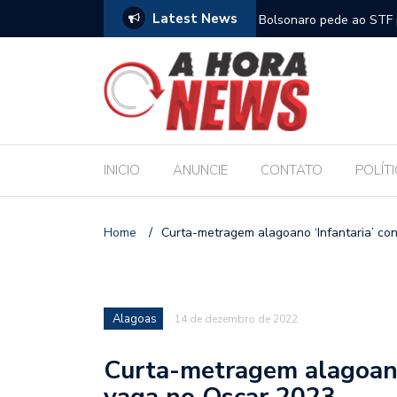
Latest News
m compromisso com a Educação durante posse
Bolsonaro pede ao STF p
INICIO
ANUNCIE
CONTATO
POLÍT
Home
/
Curta-metragem alagoano ‘Infantaria’ co
Alagoas
14 de dezembro de 2022
Curta-metragem alagoano 
vaga no Oscar 2023