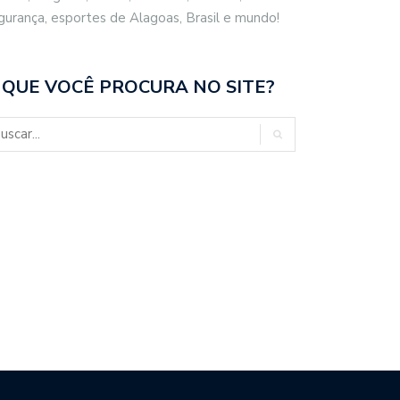
gurança, esportes de Alagoas, Brasil e mundo!
 QUE VOCÊ PROCURA NO SITE?
OLA MASSA TRANSFORMA A
MEDIDAS PROTETIVAS
UCAÇÃO…
CONCEDIDAS EM MACEIÓ…