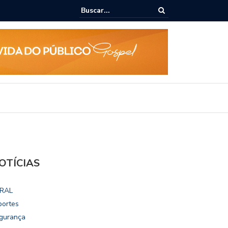
ialoga com UFAL e Faculdade de Coimbra sobre parcerias para Escola
vo
OTÍCIAS
RAL
portes
gurança