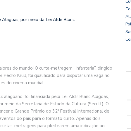
Cu
Te
Al
 Alagoas, por meio da Lei Aldir Blanc
Pol
Sa
Co
ores do mundo! O curta-metragem “Infantaria”, dirigido
 Pedro Krull, foi qualificado para disputar uma vaga no
es do cinema mundial.
ul alagoano, foi financiada pela Lei Aldir Blanc Alagoas,
 meio da Secretaria de Estado da Cultura (Secult). O
encer o Grande Prêmio do 32ª Festival Internacional de
 eventos do país para o formato curto. Apenas dois
ar curtas-metragens para pleitearem uma indicação ao