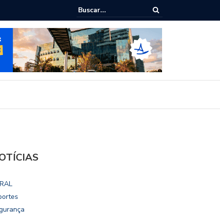
ialoga com UFAL e Faculdade de Coimbra sobre parcerias para Escola
vo
OTÍCIAS
RAL
portes
gurança