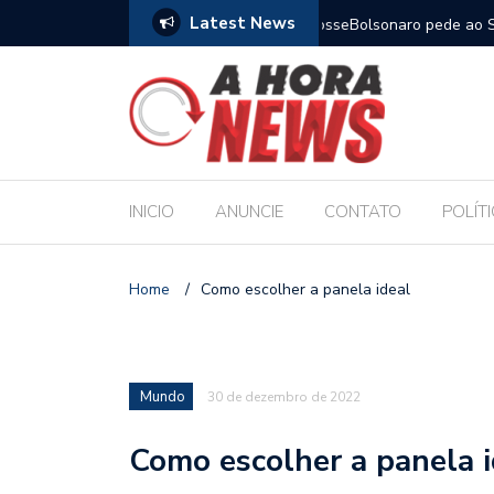
Latest News
m compromisso com a Educação durante posse
Bolsonaro pede ao STF p
INICIO
ANUNCIE
CONTATO
POLÍT
Home
/
Como escolher a panela ideal
Mundo
30 de dezembro de 2022
Como escolher a panela i