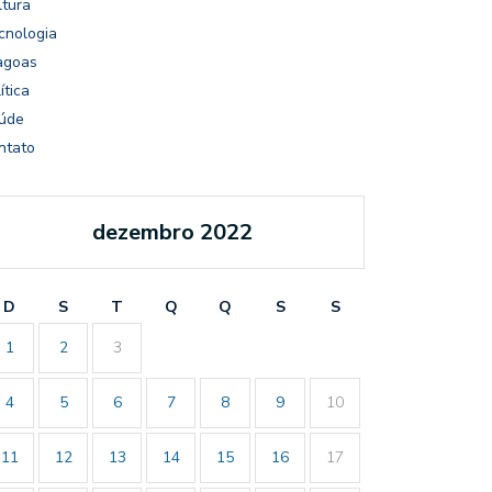
ltura
cnologia
agoas
ítica
úde
ntato
dezembro 2022
D
S
T
Q
Q
S
S
1
2
3
4
5
6
7
8
9
10
11
12
13
14
15
16
17