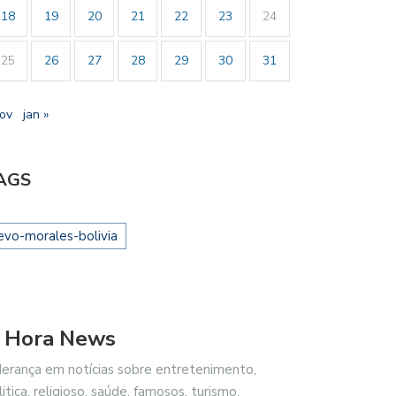
18
19
20
21
22
23
24
25
26
27
28
29
30
31
nov
jan »
AGS
evo-morales-bolivia
 Hora News
derança em notícias sobre entretenimento,
litica, religioso, saúde, famosos, turismo,