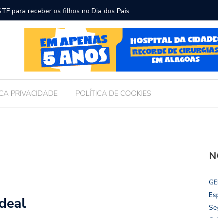
ara receber os filhos no Dia dos Pais
Câmara d
Legislati
ICA PRIVACIDADE
POLÍTICA DE COOKIES
N
GE
Es
deal
Se