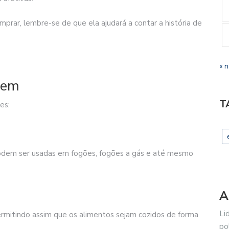
mprar, lembre-se de que ela ajudará a contar a história de
« 
tem
T
es:
Podem ser usadas em fogões, fogões a gás e até mesmo
A
Li
permitindo assim que os alimentos sejam cozidos de forma
po