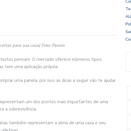
Cu
Te
Al
Pol
Sa
Co
ertas para sua casa| Foto: Pexels
 muitos pensam. O mercado oferece inúmeros tipos,
s tem uma aplicação própria.
prar uma panela, por isso as dicas a seguir vão te ajudar
s representam um dos pontos mais importantes de uma
a a sobrevivência.
anelas também representam a alma de uma casa e seu
 afetivas.