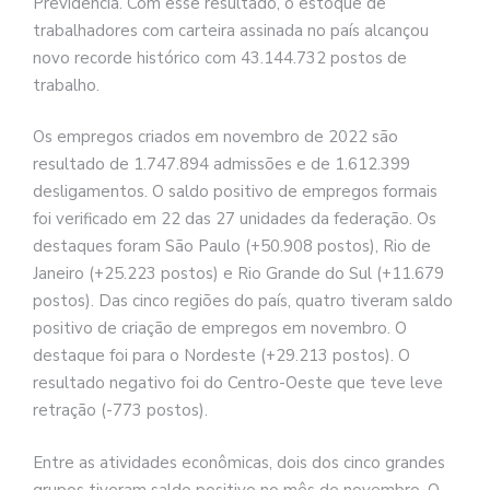
Previdência. Com esse resultado, o estoque de
trabalhadores com carteira assinada no país alcançou
novo recorde histórico com 43.144.732 postos de
trabalho.
Os empregos criados em novembro de 2022 são
resultado de 1.747.894 admissões e de 1.612.399
desligamentos. O saldo positivo de empregos formais
foi verificado em 22 das 27 unidades da federação. Os
destaques foram São Paulo (+50.908 postos), Rio de
Janeiro (+25.223 postos) e Rio Grande do Sul (+11.679
postos). Das cinco regiões do país, quatro tiveram saldo
positivo de criação de empregos em novembro. O
destaque foi para o Nordeste (+29.213 postos). O
resultado negativo foi do Centro-Oeste que teve leve
retração (-773 postos).
Entre as atividades econômicas, dois dos cinco grandes
grupos tiveram saldo positivo no mês de novembro. O