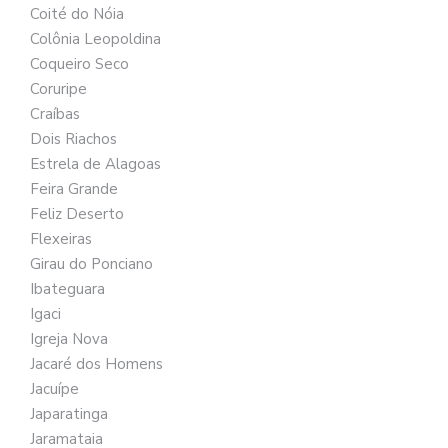
Coité do Nóia
Colônia Leopoldina
Coqueiro Seco
Coruripe
Craíbas
Dois Riachos
Estrela de Alagoas
Feira Grande
Feliz Deserto
Flexeiras
Girau do Ponciano
Ibateguara
Igaci
Igreja Nova
Jacaré dos Homens
Jacuípe
Japaratinga
Jaramataia