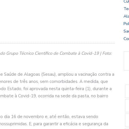
Cu
Te
Al
Pol
Sa
Co
do Grupo Técnico Científico de Combate à Covid-19 | Foto:
e Saúde de Alagoas (Sesau), ampliou a vacinação contra a
menores de três anos, sem comorbidades. A medida, que
odo Estado, foi aprovada nesta quinta-feira (1), durante a
mbate à Covid-19, ocorrida na sede da pasta, no bairro
s no dia 16 de novembro e, até então, estava sendo
ossuprimidas. E, para garantir a eficácia e segurança da