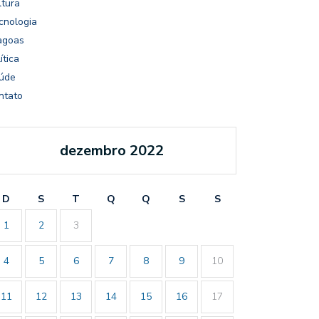
ltura
cnologia
agoas
ítica
úde
ntato
dezembro 2022
D
S
T
Q
Q
S
S
1
2
3
4
5
6
7
8
9
10
11
12
13
14
15
16
17