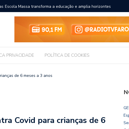
a a educação e amplia horizontes para estudantes da rede
Chico Fil
Internac
ICA PRIVACIDADE
POLÍTICA DE COOKIES
crianças de 6 meses a 3 anos
N
GE
Es
tra Covid para crianças de 6
Se