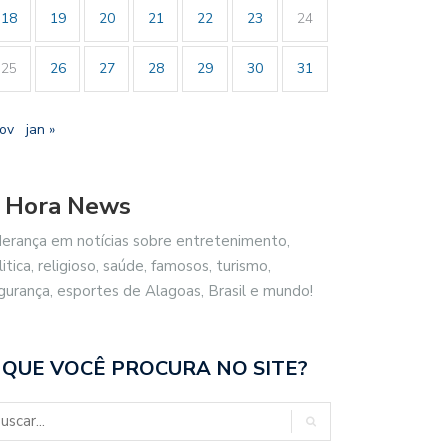
18
19
20
21
22
23
24
25
26
27
28
29
30
31
nov
jan »
 Hora News
derança em notícias sobre entretenimento,
litica, religioso, saúde, famosos, turismo,
gurança, esportes de Alagoas, Brasil e mundo!
 QUE VOCÊ PROCURA NO SITE?