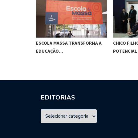
O CUNHA
ESCOLA MASSA TRANSFORMA A
CHICO FILH
ES…
EDUCAÇÃO…
POTENCIAL
EDITORIAS