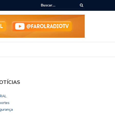
ho destaca potencial esportivo, turístico e econômico da Maratona
ional de Maceió
OTÍCIAS
RAL
portes
gurança