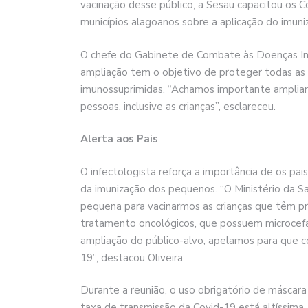
vacinação desse público, a Sesau capacitou os
municípios alagoanos sobre a aplicação do imuni
O chefe do Gabinete de Combate às Doenças Infec
ampliação tem o objetivo de proteger todas as 
imunossuprimidas. “Achamos importante ampliar 
pessoas, inclusive as crianças”, esclareceu.
Alerta aos Pais
O infectologista reforça a importância de os pa
da imunização dos pequenos. “O Ministério da S
pequena para vacinarmos as crianças que têm 
tratamento oncológicos, que possuem microcefa
ampliação do público-alvo, apelamos para que co
19”, destacou Oliveira.
Durante a reunião, o uso obrigatório de másca
taxa de transmissão da Covid-19 está altíssima