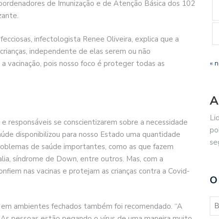
 Coordenadores de Imunização e de Atenção Básica dos 102
zante.
ciosas, infectologista Renee Oliveira, explica que a
crianças, independente de elas serem ou não
a vacinação, pois nosso foco é proteger todas as
« 
A
Li
is e responsáveis se conscientizarem sobre a necessidade
po
aúde disponibilizou para nosso Estado uma quantidade
se
problemas de saúde importantes, como as que fazem
lia, síndrome de Down, entre outros. Mas, com a
nfiem nas vacinas e protejam as crianças contra a Covid-
O
ra em ambientes fechados também foi recomendado. “A
. As pessoas estão pegando o vírus de uma maneira muito