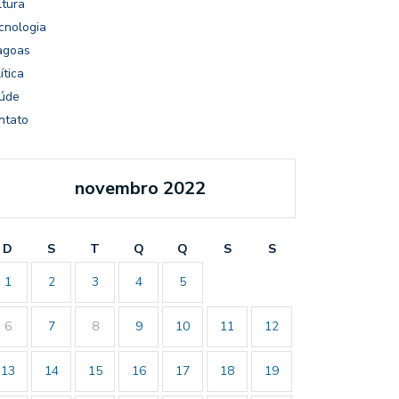
ltura
cnologia
agoas
ítica
úde
ntato
novembro 2022
D
S
T
Q
Q
S
S
1
2
3
4
5
6
7
8
9
10
11
12
13
14
15
16
17
18
19