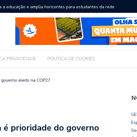
a a educação e amplia horizontes para estudantes da rede
Chico Fil
Internac
ICA PRIVACIDADE
POLÍTICA DE COOKIES
o governo eleito na COP27
N
GE
Es
 é prioridade do governo
Se