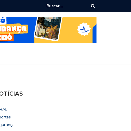
ho destaca potencial esportivo, turístico e econômico da Maratona
ional de Maceió
OTÍCIAS
RAL
portes
gurança