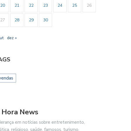
20
21
22
23
24
25
26
27
28
29
30
ut
dez »
AGS
vendas
 Hora News
derança em notícias sobre entretenimento,
litica, religioso, saúde, famosos, turismo,