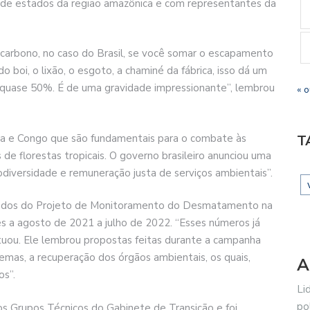
e estados da região amazônica e com representantes da
carbono, no caso do Brasil, se você somar o escapamento
do boi, o lixão, o esgoto, a chaminé da fábrica, isso dá um
uase 50%. É de uma gravidade impressionante”, lembrou
« o
nésia e Congo que são fundamentais para o combate às
T
de florestas tropicais. O governo brasileiro anunciou uma
iodiversidade e remuneração justa de serviços ambientais”.
 dados do Projeto de Monitoramento do Desmatamento na
es a agosto de 2021 a julho de 2022. “Esses números já
tuou. Ele lembrou propostas feitas durante a campanha
temas, a recuperação dos órgãos ambientais, os quais,
A
os”.
Li
po
s Grupos Técnicos do Gabinete de Transição e foi