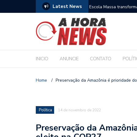
Latest News
es escolares e sanciona jornada de 30 horas
Escola Massa transform
pública de Maceió
INICIO
ANUNCIE
CONTATO
POLÍT
Home
/
Preservação da Amazônia é prioridade d
Política
14 de novembro de 2022
Preservação da Amazônia
eleito na COP27