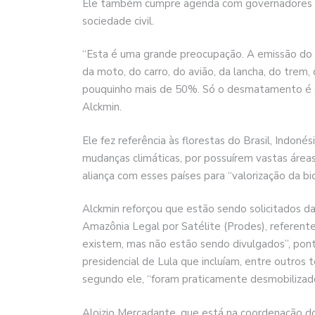
Ele também cumpre agenda com governadores d
sociedade civil.
“Esta é uma grande preocupação. A emissão do 
da moto, do carro, do avião, da lancha, do trem, 
pouquinho mais de 50%. Só o desmatamento é q
Alckmin.
Ele fez referência às florestas do Brasil, Indo
mudanças climáticas, por possuírem vastas áreas 
aliança com esses países para “valorização da b
Alckmin reforçou que estão sendo solicitados
Amazônia Legal por Satélite (Prodes), referent
existem, mas não estão sendo divulgados”, pon
presidencial de Lula que incluíam, entre outros 
segundo ele, “foram praticamente desmobilizad
Aloizio Mercadante, que está na coordenação do