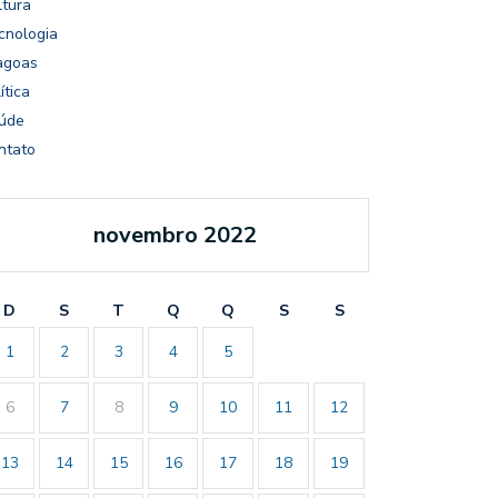
ltura
cnologia
agoas
ítica
úde
ntato
novembro 2022
D
S
T
Q
Q
S
S
1
2
3
4
5
6
7
8
9
10
11
12
13
14
15
16
17
18
19