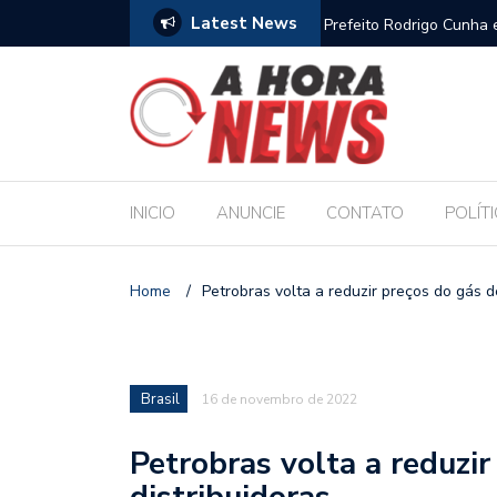
Latest News
unha empossa gestores escolares e sanciona jornada de 30 horas
Esco
públ
INICIO
ANUNCIE
CONTATO
POLÍT
Home
/
Petrobras volta a reduzir preços do gás d
Brasil
16 de novembro de 2022
Petrobras volta a reduzir
distribuidoras