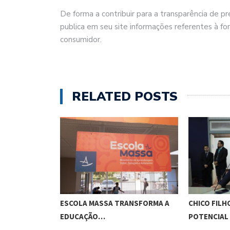
De forma a contribuir para a transparência de 
publica em seu site informações referentes à f
consumidor.
RELATED POSTS
O CUNHA
ESCOLA MASSA TRANSFORMA A
CHICO FILH
ES…
EDUCAÇÃO…
POTENCIAL