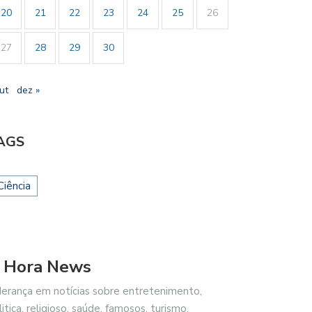
20
21
22
23
24
25
26
27
28
29
30
ut
dez »
AGS
Ciência
 Hora News
SIL REPUDIA REVOGAÇÃO DE
GESTORES ESCOLARES DE
derança em notícias sobre entretenimento,
TO…
MACEIÓ REFORÇAM…
litica, religioso, saúde, famosos, turismo,