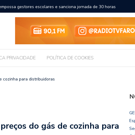
la Massa transforma a educação e amplia horizontes para estudantes
ica de Maceió
ICA PRIVACIDADE
POLÍTICA DE COOKIES
e cozinha para distribuidoras
N
GE
Es
 preços do gás de cozinha para
Se