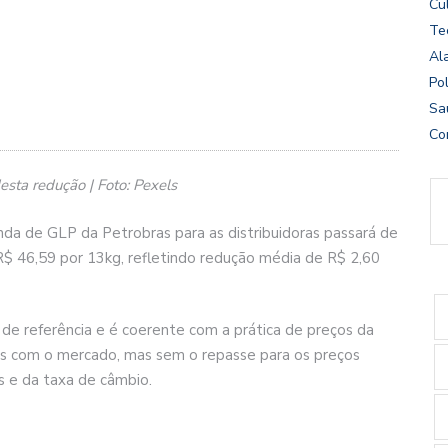
Cu
Te
Al
Pol
Sa
Co
esta redução | Foto: Pexels
nda de GLP da Petrobras para as distribuidoras passará de
R$ 46,59 por 13kg, refletindo redução média de R$ 2,60
e referência e é coerente com a prática de preços da
ços com o mercado, mas sem o repasse para os preços
es e da taxa de câmbio.