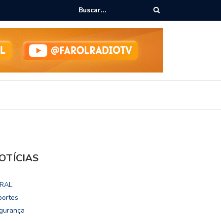
 da rede
Chico Filho destaca potencial esportivo, turístico e econô
Internacional de Maceió
OTÍCIAS
RAL
portes
gurança