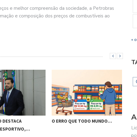
preços e melhor compreensão da sociedade, a Petrobras
ormação e composição dos preços de combustíveis ao
« o
T
A
O DESTACA
O ERRO QUE TODO MUNDO…
BRA
Li
 ESPORTIVO,…
VIS
po