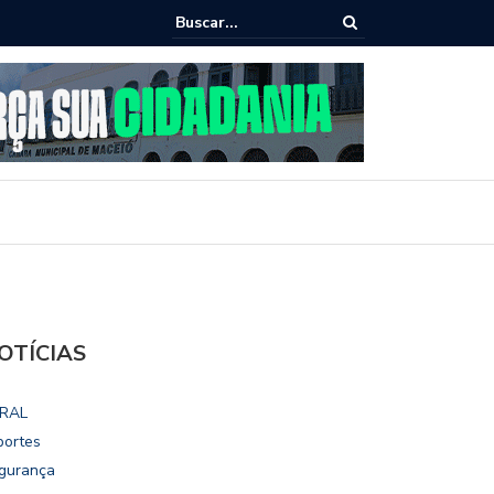
ho destaca potencial esportivo, turístico e econômico da Maratona
ional de Maceió
OTÍCIAS
RAL
portes
gurança