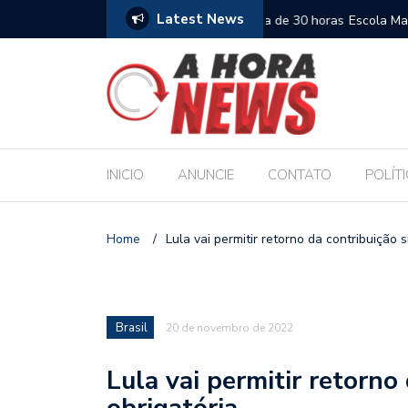
Latest News
es escolares e sanciona jornada de 30 horas
Escola Massa transform
pública de Maceió
INICIO
ANUNCIE
CONTATO
POLÍT
Home
/
Lula vai permitir retorno da contribuição s
Brasil
20 de novembro de 2022
Lula vai permitir retorno 
obrigatória