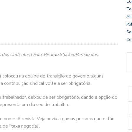
Cu
Te
Al
Pol
Sa
Co
s sindicatos | Foto: Ricardo Stucker/Partido dos
T) colocou na equipe de transição de governo alguns
 contribuição sindical volte a ser obrigatória.
trabalhador, deixou de ser obrigatório, dando a opção do
presenta um dia seu de trabalho.
ro nome. A revista Veja ouviu algumas pessoas que estão
de “taxa negocial”.