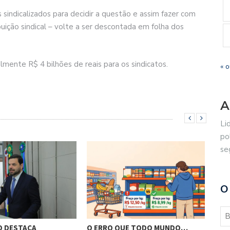
 sindicalizados para decidir a questão e assim fazer com
ição sindical – volte a ser descontada em folha dos
mente R$ 4 bilhões de reais para os sindicatos.
« o
A
Li
po
se
O
O DESTACA
O ERRO QUE TODO MUNDO…
BRA