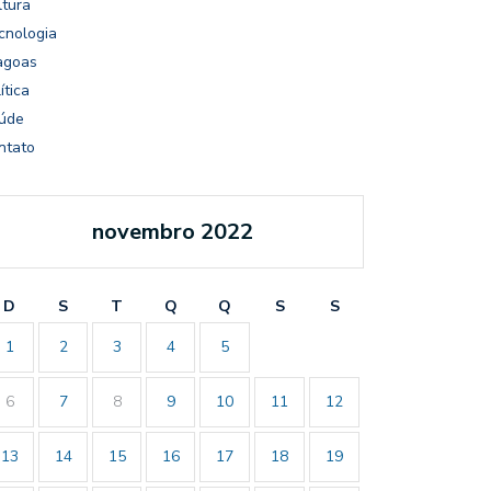
ltura
cnologia
agoas
ítica
úde
ntato
novembro 2022
D
S
T
Q
Q
S
S
1
2
3
4
5
6
7
8
9
10
11
12
13
14
15
16
17
18
19