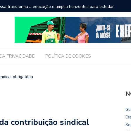
a a educação e amplia horizontes para estudantes da rede
Chico Fil
Internac
ICA PRIVACIDADE
POLÍTICA DE COOKIES
indical obrigatória
N
GE
Es
da contribuição sindical
Se