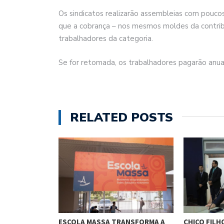
Os sindicatos realizarão assembleias com poucos
que a cobrança – nos mesmos moldes da contribu
trabalhadores da categoria.
Se for retomada, os trabalhadores pagarão anual
RELATED POSTS
O CUNHA
ESCOLA MASSA TRANSFORMA A
CHICO FILH