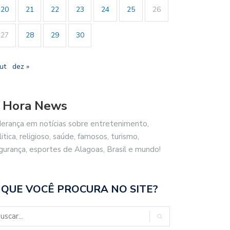
20
21
22
23
24
25
26
27
28
29
30
ut
dez »
 Hora News
derança em notícias sobre entretenimento,
litica, religioso, saúde, famosos, turismo,
gurança, esportes de Alagoas, Brasil e mundo!
 QUE VOCÊ PROCURA NO SITE?
SIL REPUDIA REVOGAÇÃO DE
GESTORES ESCOLARES DE