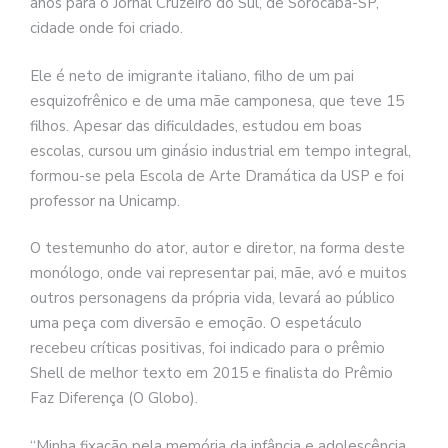
anos para o Jornal Cruzeiro do Sul, de Sorocaba-SP,
cidade onde foi criado.
Ele é neto de imigrante italiano, filho de um pai
esquizofrênico e de uma mãe camponesa, que teve 15
filhos. Apesar das dificuldades, estudou em boas
escolas, cursou um ginásio industrial em tempo integral,
formou-se pela Escola de Arte Dramática da USP e foi
professor na Unicamp.
O testemunho do ator, autor e diretor, na forma deste
monólogo, onde vai representar pai, mãe, avó e muitos
outros personagens da própria vida, levará ao público
uma peça com diversão e emoção. O espetáculo
recebeu críticas positivas, foi indicado para o prêmio
Shell de melhor texto em 2015 e finalista do Prêmio
Faz Diferença (O Globo).
“Minha fixação pela memória da infância e adolescência,