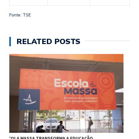
Fonte: TSE
RELATED POSTS
CHICO FILHO DESTACA POTENCIAL ESPORTIVO,…
B