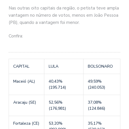
Nas outras oito capitais da região, o petista teve ampla
vantagem no número de votos, menos em João Pessoa
(PB), quando a vantagem foi menor.
Confira:
CAPITAL
LULA
BOLSONARO
Maceió (AL)
40,43%
49,59%
(195.714)
(240.053)
Aracaju (SE)
52,56%
37,08%
(176,981)
(124.846)
Fortaleza (CE)
53,20%
35,17%