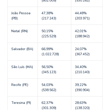
(802.009)
(530.162)
João Pessoa
47,38%
44,48%
(PB)
(217.243)
(203.971)
Natal (RN)
50,15%
42,01%
(225.529)
(188.942)
Salvador (BA)
66,99%
24,07%
(1.022.728)
(367.452)
São Luís (MA)
56,50%
34,40%
(345.123)
(210.140)
Recife (PE)
54,03%
39,22%
(538.562)
(390.904)
Teresina (PI)
62,37%
28,63%
(301.309)
(138.320)