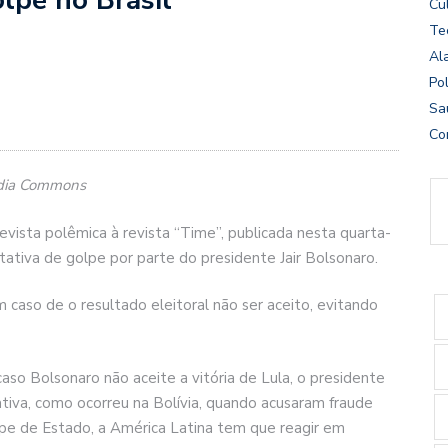
Cu
Te
Al
Pol
Sa
Co
media Commons
evista polêmica à revista “Time”, publicada nesta quarta-
tativa de golpe por parte do presidente Jair Bolsonaro.
 caso de o resultado eleitoral não ser aceito, evitando
so Bolsonaro não aceite a vitória de Lula, o presidente
ativa, como ocorreu na Bolívia, quando acusaram fraude
pe de Estado, a América Latina tem que reagir em