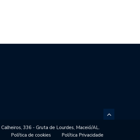
CO FILHO DESTACA
BRASIL REPUDIA REVOGAÇÃO DE
ENCIAL ESPORTIVO,…
VISTO…
 Calheiros, 336 - Gruta de Lourdes, Maceió/AL.
o
Política de cookies
Política Privacidade