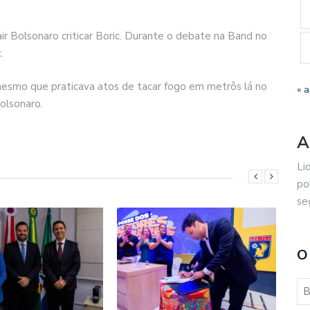
ir Bolsonaro criticar Boric. Durante o debate na Band no
.
mesmo que praticava atos de tacar fogo em metrôs lá no
« 
Bolsonaro.
A
Li
po
se
O