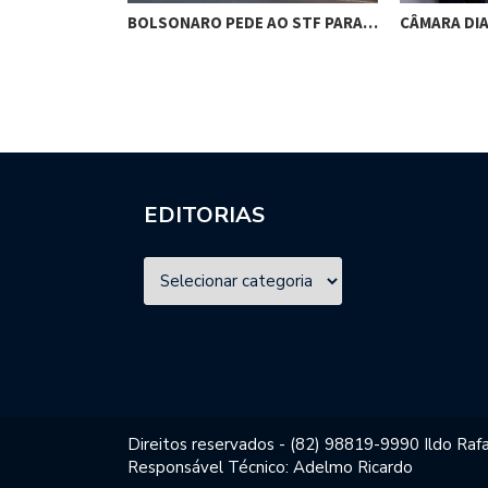
RES DE
BOLSONARO PEDE AO STF PARA…
CÂMARA DI
M…
EDITORIAS
Direitos reservados - (82) 98819-9990 Ildo Rafa
Responsável Técnico: Adelmo Ricardo