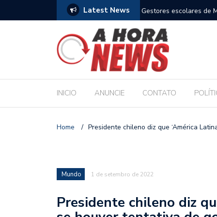
Latest News
m compromisso com a Educação durante posse
Bolsonaro pede ao STF p
INICIO
ANUNCIE
CONTATO
POLÍT
Home
/
Presidente chileno diz que ‘América Latin
Mundo
1 de setembro de 2022
Presidente chileno diz qu
se houver tentativa de go