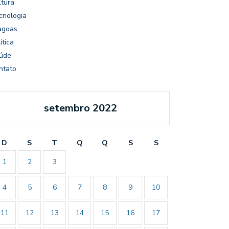
ltura
cnologia
agoas
ítica
úde
ntato
setembro 2022
D
S
T
Q
Q
S
S
1
2
3
4
5
6
7
8
9
10
11
12
13
14
15
16
17