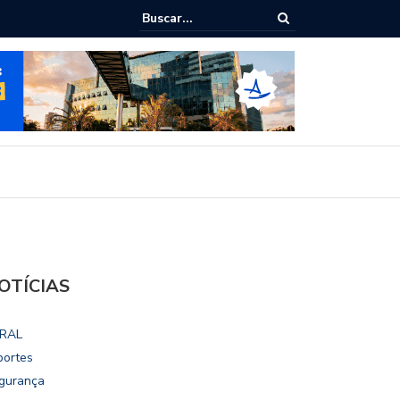
ialoga com UFAL e Faculdade de Coimbra sobre parcerias para Escola
vo
OTÍCIAS
RAL
portes
gurança