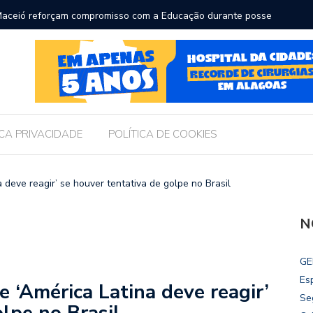
ara receber os filhos no Dia dos Pais
Câmara d
Legislati
ICA PRIVACIDADE
POLÍTICA DE COOKIES
a deve reagir’ se houver tentativa de golpe no Brasil
N
GE
Es
e ‘América Latina deve reagir’
Se
lpe no Brasil