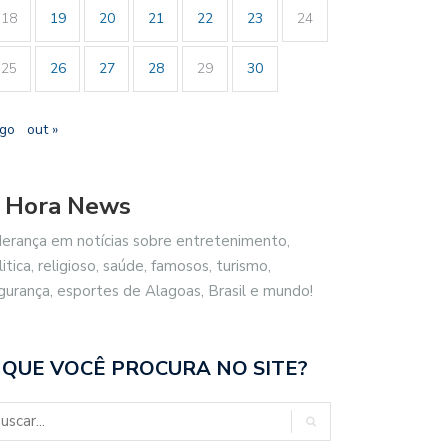
18
19
20
21
22
23
24
25
26
27
28
29
30
ago
out »
 Hora News
derança em notícias sobre entretenimento,
litica, religioso, saúde, famosos, turismo,
gurança, esportes de Alagoas, Brasil e mundo!
 QUE VOCÊ PROCURA NO SITE?