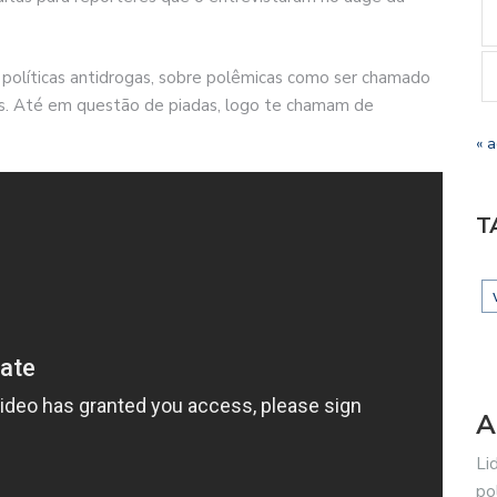
políticas antidrogas, sobre polêmicas como ser chamado
as. Até em questão de piadas, logo te chamam de
« 
T
A
Li
po