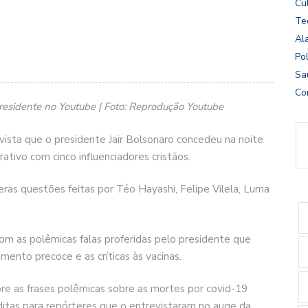
Cu
Te
Al
Pol
Sa
Co
presidente no Youtube | Foto: Reprodução Youtube
ista que o presidente Jair Bolsonaro concedeu na noite
tivo com cinco influenciadores cristãos.
ras questões feitas por Téo Hayashi, Felipe Vilela, Luma
om as polêmicas falas proferidas pelo presidente que
mento precoce e as críticas às vacinas.
bre as frases polêmicas sobre as mortes por covid-19
ditas para repórteres que o entrevistaram no auge da