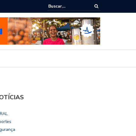
ialoga com UFAL e Faculdade de Coimbra sobre parcerias para Escola
vo
OTÍCIAS
RAL
portes
gurança