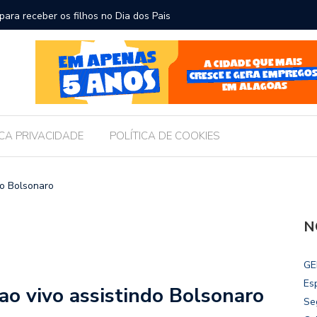
ara receber os filhos no Dia dos Pais
Câmara d
Legislati
ICA PRIVACIDADE
POLÍTICA DE COOKIES
do Bolsonaro
N
GE
Es
ao vivo assistindo Bolsonaro
Se