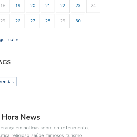
18
19
20
21
22
23
24
25
26
27
28
29
30
ago
out »
AGS
vendas
 Hora News
derança em notícias sobre entretenimento,
litica, religioso, saúde, famosos, turismo,