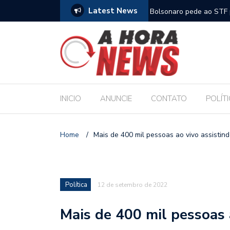
Latest News
m compromisso com a Educação durante posse
Bolsonaro pede ao STF p
INICIO
ANUNCIE
CONTATO
POLÍT
Home
/
Mais de 400 mil pessoas ao vivo assistin
Política
12 de setembro de 2022
Mais de 400 mil pessoas 