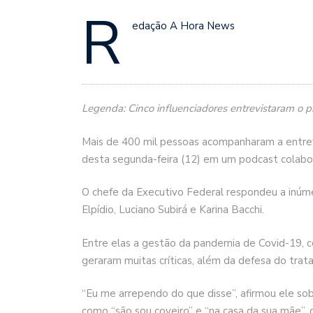
R
edação A Hora News
Legenda: Cinco influenciadores entrevistaram o 
Mais de 400 mil pessoas acompanharam a entrev
desta segunda-feira (12) em um podcast colabora
O chefe da Executivo Federal respondeu a inúme
Elpídio, Luciano Subirá e Karina Bacchi.
Entre elas a gestão da pandemia de Covid-19, c
geraram muitas críticas, além da defesa do trata
“Eu me arrependo do que disse”, afirmou ele so
como “são sou coveiro” e “na casa da sua mãe”, 