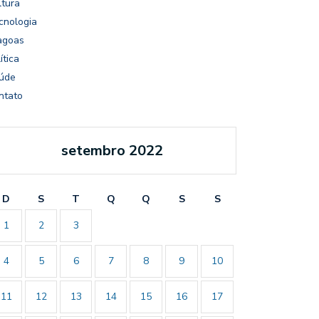
ltura
cnologia
agoas
ítica
úde
ntato
setembro 2022
D
S
T
Q
Q
S
S
1
2
3
4
5
6
7
8
9
10
11
12
13
14
15
16
17