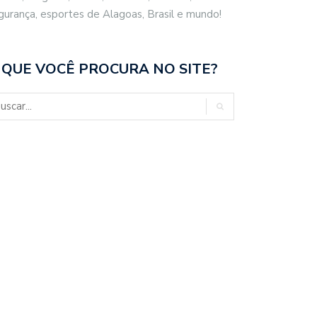
gurança, esportes de Alagoas, Brasil e mundo!
 QUE VOCÊ PROCURA NO SITE?
SIL REPUDIA REVOGAÇÃO DE
ESCOLA MASSA TRANSFORMA A
TO…
EDUCAÇÃO…