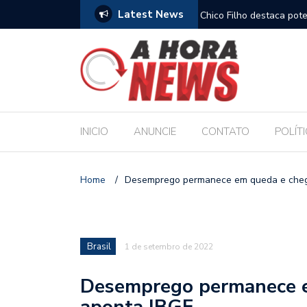
Latest News
es escolares e sanciona jornada de 30 horas
Chico Filho destaca pote
Internacional de Maceió
INICIO
ANUNCIE
CONTATO
POLÍT
Home
/
Desemprego permanece em queda e cheg
Brasil
1 de setembro de 2022
Desemprego permanece e
aponta IBGE