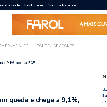
ncial esportivo, turístico e econômico da Maratona
Brasil r
ICA PRIVACIDADE
POLÍTICA DE COOKIES
a a 9,1%, aponta IBGE
N
GE
Es
m queda e chega a 9,1%,
Se