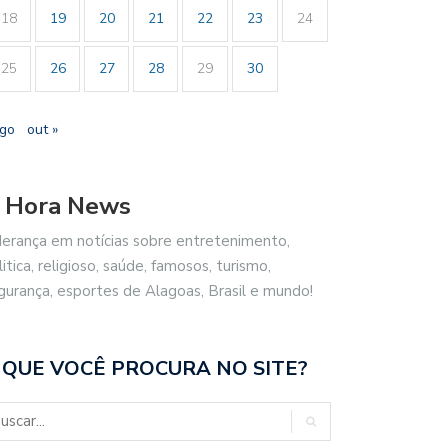
18
19
20
21
22
23
24
25
26
27
28
29
30
ago
out »
 Hora News
derança em notícias sobre entretenimento,
litica, religioso, saúde, famosos, turismo,
gurança, esportes de Alagoas, Brasil e mundo!
 QUE VOCÊ PROCURA NO SITE?