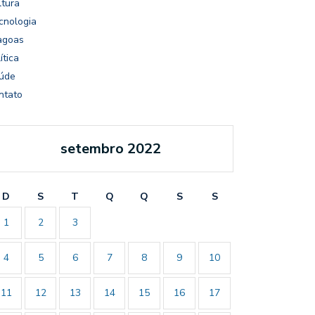
ltura
cnologia
agoas
ítica
úde
ntato
setembro 2022
D
S
T
Q
Q
S
S
1
2
3
4
5
6
7
8
9
10
11
12
13
14
15
16
17