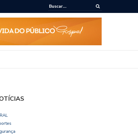
epudia revogação de visto de embaixadora nos EUA
OTÍCIAS
RAL
portes
gurança