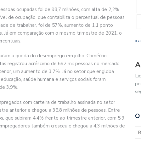
ssoas ocupadas foi de 98,7 milhões, com alta de 2,2%
nível de ocupação, que contabiliza o percentual de pessoas
ade de trabalhar, foi de 57%, aumento de 1,1 ponto
es. Já em comparação com o mesmo trimestre de 2021, o
rcentuais.
« 
ciaram a queda do desemprego em julho. Comércio,
A
tas registrou acréscimo de 692 mil pessoas no mercado
erior, um aumento de 3,7%. Já no setor que engloba
Li
, educação, saúde humana e serviços sociais foram
po
 de 3,9%.
se
regados com carteira de trabalho assinada no setor
re anterior e chegou a 35,8 milhões de pessoas. Entre
O
, que subiram 4,4% frente ao trimestre anterior, com 5,9
empregadores também cresceu e chegou a 4,3 milhões de