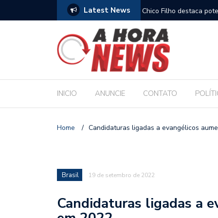
Latest News
es escolares e sanciona jornada de 30 horas
Chico Filho destaca pote
Internacional de Maceió
INICIO
ANUNCIE
CONTATO
POLÍT
Home
/
Candidaturas ligadas a evangélicos au
Brasil
19 de setembro de 2022
Candidaturas ligadas a 
em 2022