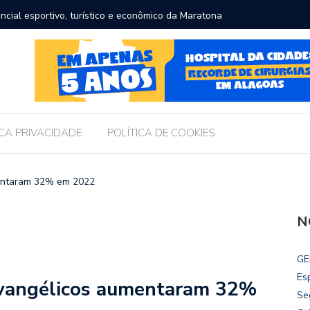
ncial esportivo, turístico e econômico da Maratona
Brasil r
ICA PRIVACIDADE
POLÍTICA DE COOKIES
mentaram 32% em 2022
N
GE
Es
evangélicos aumentaram 32%
Se