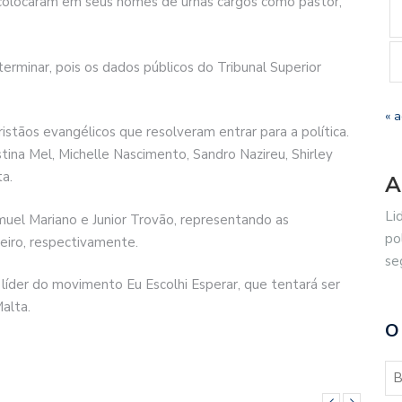
colocaram em seus nomes de urnas cargos como pastor,
erminar, pois os dados públicos do Tribunal Superior
« 
ristãos evangélicos que resolveram entrar para a política.
tina Mel, Michelle Nascimento, Sandro Nazireu, Shirley
a.
A
Li
muel Mariano e Junior Trovão, representando as
po
eiro, respectivamente.
se
 líder do movimento Eu Escolhi Esperar, que tentará ser
alta.
O