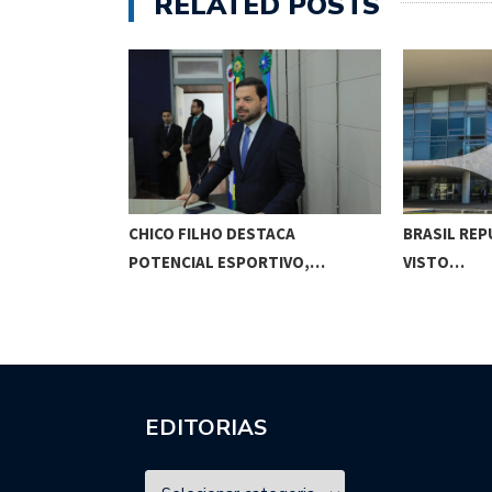
RELATED POSTS
O CUNHA
CHICO FILHO DESTACA
BRASIL REP
ES…
POTENCIAL ESPORTIVO,…
VISTO…
EDITORIAS