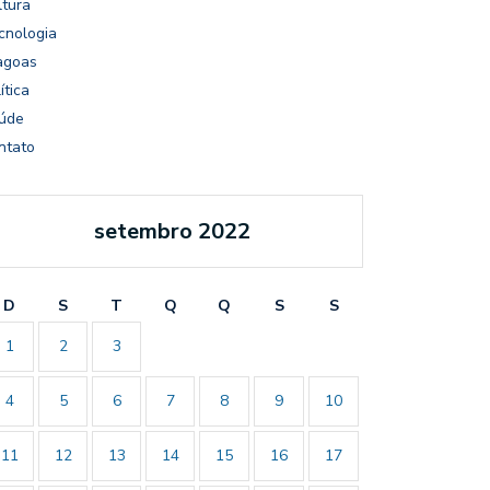
ltura
cnologia
agoas
ítica
úde
ntato
setembro 2022
D
S
T
Q
Q
S
S
1
2
3
4
5
6
7
8
9
10
11
12
13
14
15
16
17