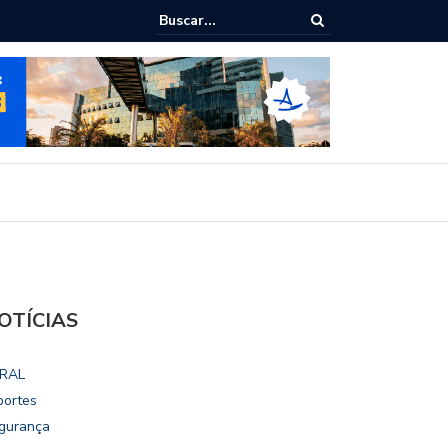
epudia revogação de visto de embaixadora nos EUA
OTÍCIAS
RAL
portes
gurança