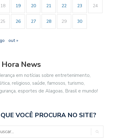
18
19
20
21
22
23
24
25
26
27
28
29
30
ago
out »
 Hora News
derança em notícias sobre entretenimento,
litica, religioso, saúde, famosos, turismo,
gurança, esportes de Alagoas, Brasil e mundo!
 QUE VOCÊ PROCURA NO SITE?