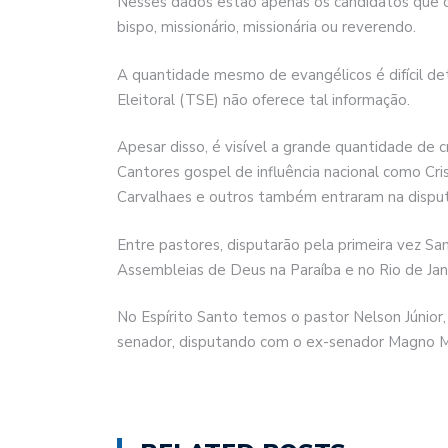
Nesses dados estão apenas os candidatos que 
bispo, missionário, missionária ou reverendo.
A quantidade mesmo de evangélicos é difícil det
Eleitoral (TSE) não oferece tal informação.
Apesar disso, é visível a grande quantidade de c
Cantores gospel de influência nacional como Cris
Carvalhaes e outros também entraram na disput
Entre pastores, disputarão pela primeira vez Sa
Assembleias de Deus na Paraíba e no Rio de Jan
No Espírito Santo temos o pastor Nelson Júnior,
senador, disputando com o ex-senador Magno M