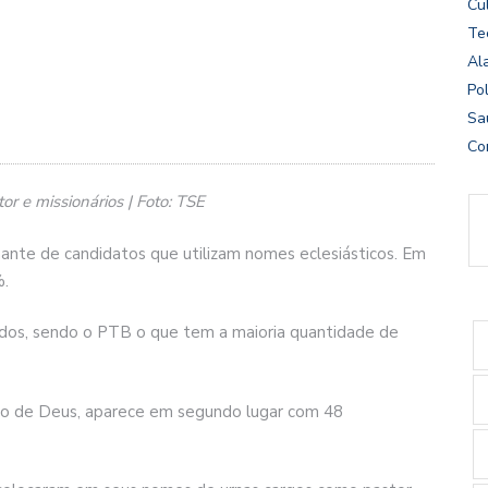
Cu
Te
Al
Pol
Sa
Co
 e missionários | Foto: TSE
nte de candidatos que utilizam nomes eclesiásticos. Em
%.
idos, sendo o PTB o que tem a maioria quantidade de
eino de Deus, aparece em segundo lugar com 48