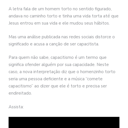
A letra fala de um homem torto no sentido figurado,
andava no caminho torto e tinha uma vida torta até que
Jesus entrou em sua vida e ele mudou seus hábitos.
Mas uma análise publicada nas redes sociais distorce o
significado e acusa a canção de ser capacitista.
Para quem não sabe, capacitismo é um termo que
significa ofender alguém por sua capacidade. Neste
caso, a nova interpretação diz que o homenzinho torto
seria uma pessoa deficiente e a música “comete
capacitismo” ao dizer que ele é torto e precisa ser
endireitado.
Assista: