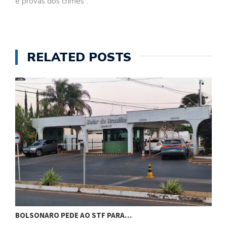
e provas dos crimes”.
RELATED POSTS
BOLSONARO PEDE AO STF PARA…
C