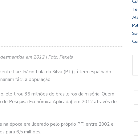
Cu
Te
Al
Pol
Sa
Co
i desmentida em 2012 | Foto: Pexels
ente Luiz Inácio Lula da Silva (PT) já tem espalhado
ariam fácil a população.
o, ele tirou 36 milhões de brasileiros da miséria. Quem
uto de Pesquisa Econômica Aplicada) em 2012 através de
 na época era liderado pelo próprio PT, entre 2002 e
es para 6,5 milhões.