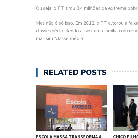
Ou seja, o PT tirou 8,4 milhões da extrema pob
Mas não é só isso. Em 2012, o PT alterou a faix
classe média. Sendo assim, uma família com ren
mas sim “classe média”.
RELATED POSTS
O CUNHA
ESCOLA MASSA TRANSFORMA A
CHICO FILH