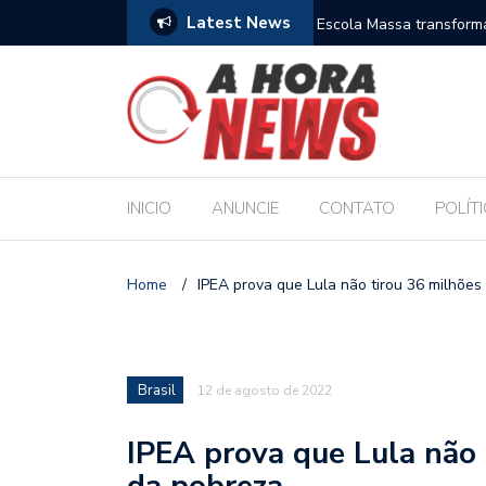
Latest News
es escolares e sanciona jornada de 30 horas
Escola Massa transform
pública de Maceió
INICIO
ANUNCIE
CONTATO
POLÍT
Home
/
IPEA prova que Lula não tirou 36 milhõe
Brasil
12 de agosto de 2022
IPEA prova que Lula não 
da pobreza