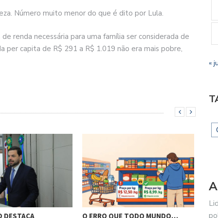
reza. Número muito menor do que é dito por Lula.
a de renda necessária para uma família ser considerada de
da per capita de R$ 291 a R$ 1.019 não era mais pobre,
« j
T
A
Li
po
O DESTACA
O ERRO QUE TODO MUNDO…
BRA