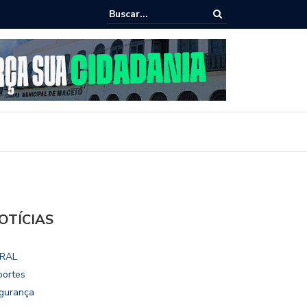
ho destaca potencial esportivo, turístico e econômico da Maratona
ional de Maceió
OTÍCIAS
RAL
portes
gurança