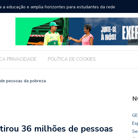
a a educação e amplia horizontes para estudantes da rede
Chico Fil
Internac
ICA PRIVACIDADE
POLÍTICA DE COOKIES
s de pessoas da pobreza
N
GE
Es
tirou 36 milhões de pessoas
Se