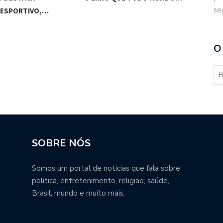
se
 ESPORTIVO,…
VIS
O
SOBRE NÓS
Somos um portal de noticias que fala sobre
politica, entretenimento, religião, saúde,
Brasil, mundo e muito mais.