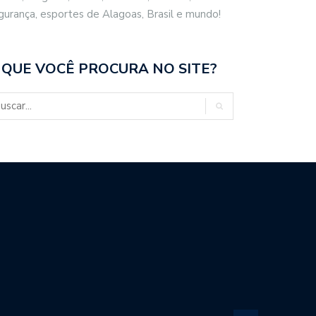
gurança, esportes de Alagoas, Brasil e mundo!
TO…
MACEIÓ REFORÇAM…
 QUE VOCÊ PROCURA NO SITE?