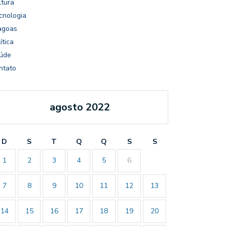
ltura
cnologia
agoas
ítica
úde
ntato
agosto 2022
D
S
T
Q
Q
S
S
1
2
3
4
5
6
7
8
9
10
11
12
13
14
15
16
17
18
19
20