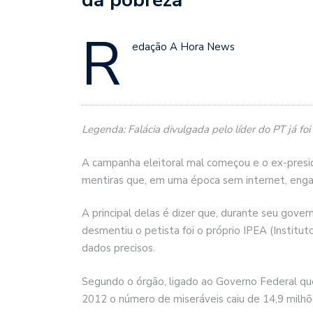
R
edação A Hora News
Legenda: Falácia divulgada pelo líder do PT já fo
A campanha eleitoral mal começou e o ex-presid
mentiras que, em uma época sem internet, engan
A principal delas é dizer que, durante seu govern
desmentiu o petista foi o próprio IPEA (Instit
dados precisos.
Segundo o órgão, ligado ao Governo Federal que
2012 o número de miseráveis caiu de 14,9 milhõ