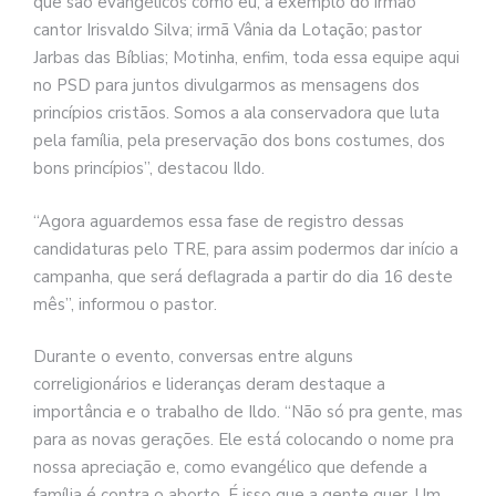
que são evangélicos como eu, a exemplo do irmão
cantor Irisvaldo Silva; irmã Vânia da Lotação; pastor
Jarbas das Bíblias; Motinha, enfim, toda essa equipe aqui
no PSD para juntos divulgarmos as mensagens dos
princípios cristãos. Somos a ala conservadora que luta
pela família, pela preservação dos bons costumes, dos
bons princípios”, destacou Ildo.
“Agora aguardemos essa fase de registro dessas
candidaturas pelo TRE, para assim podermos dar início a
campanha, que será deflagrada a partir do dia 16 deste
mês”, informou o pastor.
Durante o evento, conversas entre alguns
correligionários e lideranças deram destaque a
importância e o trabalho de Ildo. “Não só pra gente, mas
para as novas gerações. Ele está colocando o nome pra
nossa apreciação e, como evangélico que defende a
família é contra o aborto. É isso que a gente quer. Um