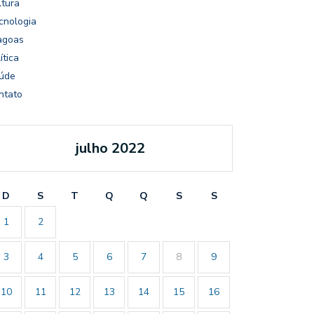
ltura
cnologia
agoas
ítica
úde
ntato
julho 2022
D
S
T
Q
Q
S
S
1
2
3
4
5
6
7
8
9
10
11
12
13
14
15
16