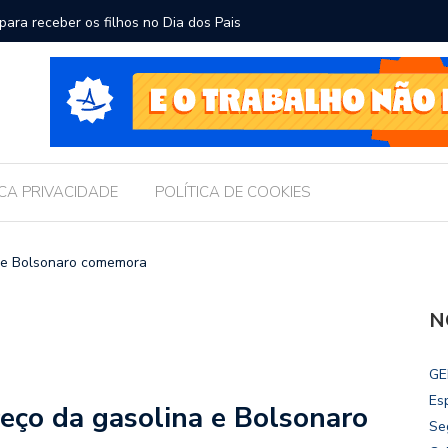
ara receber os filhos no Dia dos Pais
Câmara d
Legislati
ICA PRIVACIDADE
POLÍTICA DE COOKIES
na e Bolsonaro comemora
N
GE
Es
reço da gasolina e Bolsonaro
Se