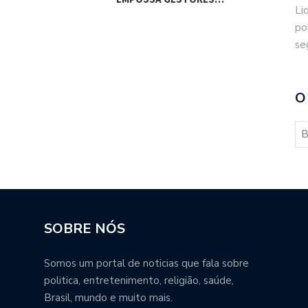
Li
po
se
O
SOBRE NÓS
Somos um portal de noticias que fala sobre
politica, entretenimento, religião, saúde,
Brasil, mundo e muito mais.