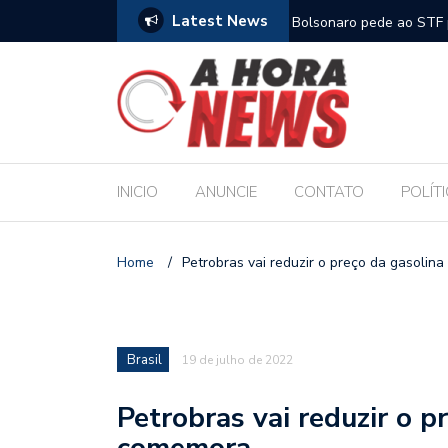
Latest News
m compromisso com a Educação durante posse
Bolsonaro pede ao STF p
INICIO
ANUNCIE
CONTATO
POLÍT
Home
/
Petrobras vai reduzir o preço da gasoli
Brasil
19 de julho de 2022
Petrobras vai reduzir o p
comemora