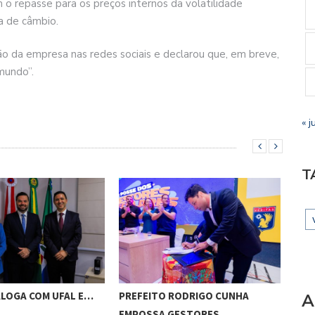
o repasse para os preços internos da volatilidade
xa de câmbio.
o da empresa nas redes sociais e declarou que, em breve,
 mundo”.
« j
T
ALOGA COM UFAL E…
PREFEITO RODRIGO CUNHA
CHI
A
EMPOSSA GESTORES…
POT