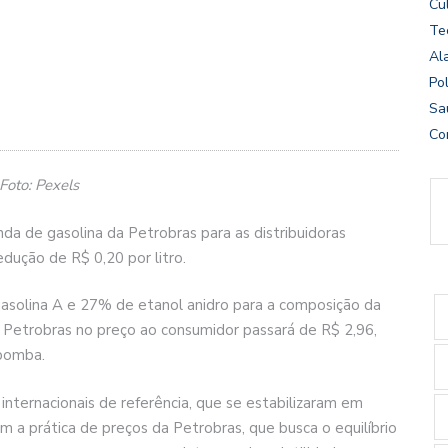
Cu
Te
Al
Pol
Sa
Co
Foto: Pexels
da de gasolina da Petrobras para as distribuidoras
edução de R$ 0,20 por litro.
asolina A e 27% de etanol anidro para a composição da
a Petrobras no preço ao consumidor passará de R$ 2,96,
 bomba.
nternacionais de referência, que se estabilizaram em
om a prática de preços da Petrobras, que busca o equilíbrio