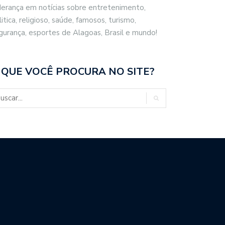
derança em notícias sobre entretenimento,
litica, religioso, saúde, famosos, turismo,
gurança, esportes de Alagoas, Brasil e mundo!
 QUE VOCÊ PROCURA NO SITE?