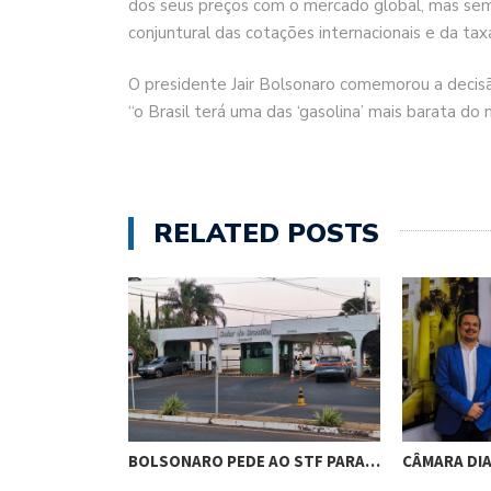
dos seus preços com o mercado global, mas sem 
conjuntural das cotações internacionais e da ta
O presidente Jair Bolsonaro comemorou a decisã
“o Brasil terá uma das ‘gasolina’ mais barata do
RELATED POSTS
RES DE
BOLSONARO PEDE AO STF PARA…
CÂMARA DI
M…