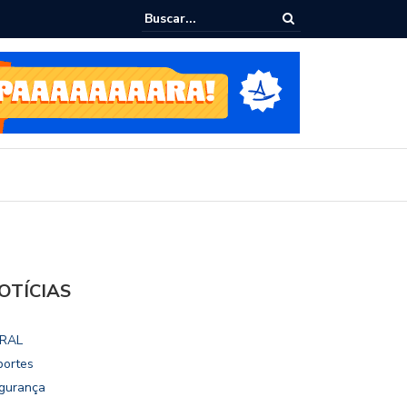
ialoga com UFAL e Faculdade de Coimbra sobre parcerias para Escola
vo
OTÍCIAS
RAL
portes
gurança