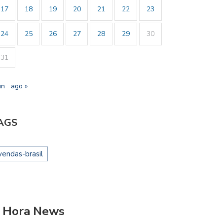
17
18
19
20
21
22
23
24
25
26
27
28
29
30
31
un
ago »
AGS
vendas-brasil
CO FILHO DESTACA
BRASIL REPUDIA REVOGAÇÃO DE
 Hora News
ENCIAL ESPORTIVO,…
VISTO…