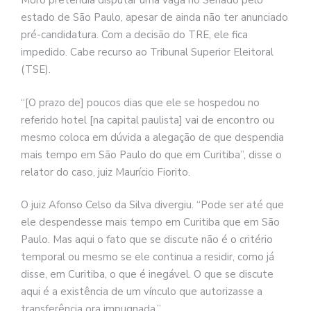
Moro pretendia disputar uma vaga no Senado pelo
estado de São Paulo, apesar de ainda não ter anunciado
pré-candidatura. Com a decisão do TRE, ele fica
impedido. Cabe recurso ao Tribunal Superior Eleitoral
(TSE).
“[O prazo de] poucos dias que ele se hospedou no
referido hotel [na capital paulista] vai de encontro ou
mesmo coloca em dúvida a alegação de que despendia
mais tempo em São Paulo do que em Curitiba”, disse o
relator do caso, juiz Maurício Fiorito.
O juiz Afonso Celso da Silva divergiu. “Pode ser até que
ele despendesse mais tempo em Curitiba que em São
Paulo. Mas aqui o fato que se discute não é o critério
temporal ou mesmo se ele continua a residir, como já
disse, em Curitiba, o que é inegável. O que se discute
aqui é a existência de um vínculo que autorizasse a
transferência ora impugnada.”