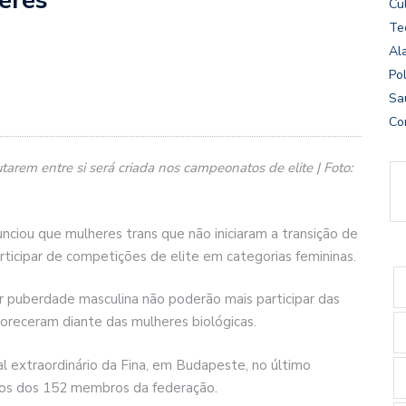
Cu
Te
Al
Pol
Sa
Co
arem entre si será criada nos campeonatos de elite | Foto:
nciou que mulheres trans que não iniciaram a transição de
ticipar de competições de elite em categorias femininas.
r puberdade masculina não poderão mais participar das
oreceram diante das mulheres biológicas.
l extraordinário da Fina, em Budapeste, no último
os dos 152 membros da federação.