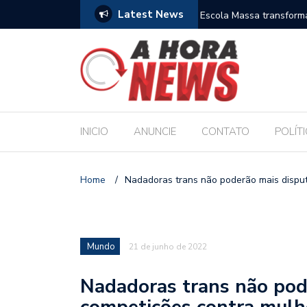
Latest News
es escolares e sanciona jornada de 30 horas
Escola Massa transform
pública de Maceió
INICIO
ANUNCIE
CONTATO
POLÍT
Home
/
Nadadoras trans não poderão mais dispu
Mundo
21 de junho de 2022
Nadadoras trans não pod
competições contra mulh