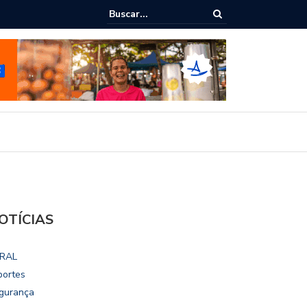
ho destaca potencial esportivo, turístico e econômico da Maratona
ional de Maceió
OTÍCIAS
RAL
portes
gurança