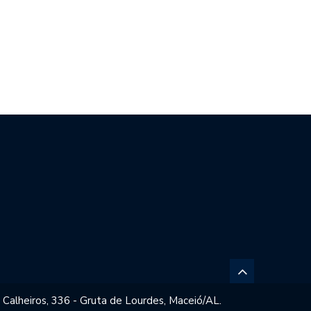
SONARO PEDE AO STF PARA…
CÂMARA DIALOGA COM UFAL E…
 Calheiros, 336 - Gruta de Lourdes, Maceió/AL.