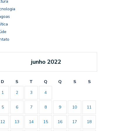
ltura
cnologia
agoas
ítica
úde
ntato
junho 2022
D
S
T
Q
Q
S
S
1
2
3
4
5
6
7
8
9
10
11
12
13
14
15
16
17
18