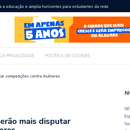
a a educação e amplia horizontes para estudantes da rede
Chico Fil
Internac
ICA PRIVACIDADE
POLÍTICA DE COOKIES
tar competições contra mulheres
N
GE
Es
erão mais disputar
Se
eres