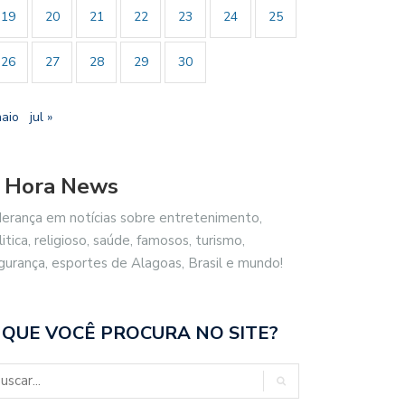
19
20
21
22
23
24
25
26
27
28
29
30
maio
jul »
 Hora News
derança em notícias sobre entretenimento,
litica, religioso, saúde, famosos, turismo,
gurança, esportes de Alagoas, Brasil e mundo!
 QUE VOCÊ PROCURA NO SITE?