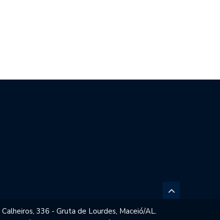
CO FILHO DESTACA
BRASIL REPUDIA REVOGAÇÃO DE
ENCIAL ESPORTIVO,…
VISTO…
 Calheiros, 336 - Gruta de Lourdes, Maceió/AL.