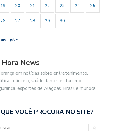
19
20
21
22
23
24
25
26
27
28
29
30
maio
jul »
 Hora News
derança em notícias sobre entretenimento,
litica, religioso, saúde, famosos, turismo,
gurança, esportes de Alagoas, Brasil e mundo!
 QUE VOCÊ PROCURA NO SITE?