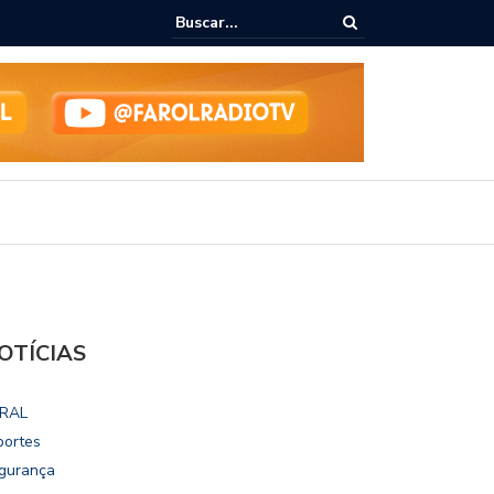
ialoga com UFAL e Faculdade de Coimbra sobre parcerias para Escola
vo
OTÍCIAS
RAL
portes
gurança