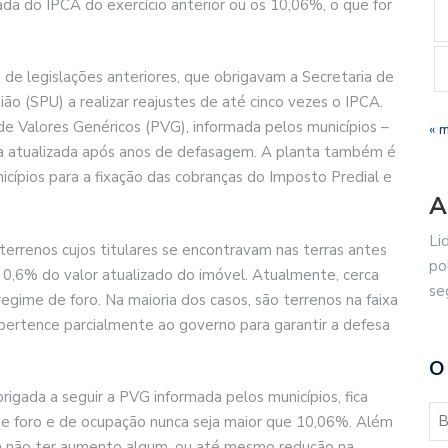
da do IPCA do exercício anterior ou os 10,06%, o que for
de legislações anteriores, que obrigavam a Secretaria de
o (SPU) a realizar reajustes de até cinco vezes o IPCA.
de Valores Genéricos (PVG), informada pelos municípios –
« 
a atualizada após anos de defasagem. A planta também é
icípios para a fixação das cobranças do Imposto Predial e
A
Li
 terrenos cujos titulares se encontravam nas terras antes
po
0,6% do valor atualizado do imóvel. Atualmente, cerca
se
egime de foro. Na maioria dos casos, são terrenos na faixa
 pertence parcialmente ao governo para garantir a defesa
O
igada a seguir a PVG informada pelos municípios, fica
de foro e de ocupação nunca seja maior que 10,06%. Além
em não ter aumento algum, ou até mesmo redução na