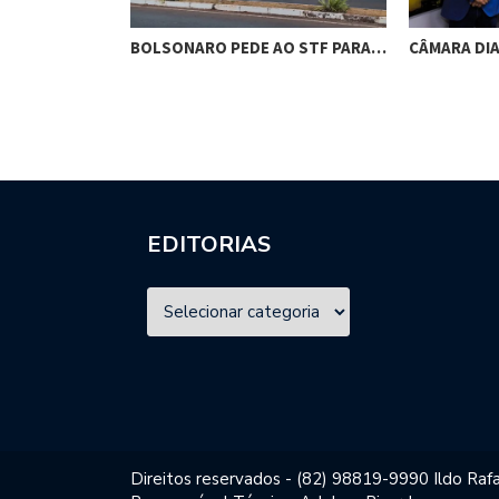
RES DE
BOLSONARO PEDE AO STF PARA…
CÂMARA DI
M…
EDITORIAS
Direitos reservados - (82) 98819-9990 Ildo Rafa