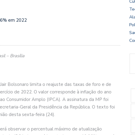
Cu
Te
Al
,06% em 2022
Pol
Sa
Co
il – Brasília
air Bolsonaro limita o reajuste das taxas de foro e de
rcício de 2022. O valor corresponde à inflação do ano
 ao Consumidor Amplo (IPCA). A assinatura da MP foi
ecretaria-Geral da Presidência da República. O texto foi
nião desta sexta-feira (24).
erá observar o percentual máximo de atualização