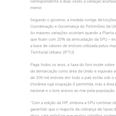
correspondente a duas vezes a variação acumula
menor.
Segundo o governo, a medida corrige distorções 
Coordenação e Governança do Patrimônio da Uniã
As maiores variações ocorriam quando a Planta 
que ficam com 20% da arrecadação da SPU – er
a base de valores de imóveis utilizada pelos mun
Territorial Urbano (IPTU).
Paga todos os anos, a taxa do foro incide sobre
da demarcação como área da União e equivale a 
de 300 mil imóveis em todo o país estão sob o r
litorânea cuja ocupação é permitida, mas a área
nacional e o livre acesso ao mar pela população.
“Com a edição da MP, embora a SPU continue obr
garantido que o reajuste da cobrança de taxas 
disso, vale enfatizar que muitos cidadãos pod