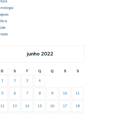
ltura
cnologia
agoas
ítica
úde
ntato
junho 2022
D
S
T
Q
Q
S
S
1
2
3
4
5
6
7
8
9
10
11
12
13
14
15
16
17
18