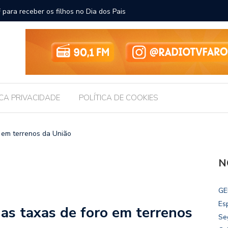
ara receber os filhos no Dia dos Pais
Câmara d
Legislati
ICA PRIVACIDADE
POLÍTICA DE COOKIES
o em terrenos da União
N
GE
Es
das taxas de foro em terrenos
Se