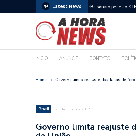
Latest News
m compromisso com a Educação durante posse
Bolsonaro pede ao STF p
INICIO
ANUNCIE
CONTATO
POLÍT
Home
/
Governo limita reajuste das taxas de for
Brasil
26 de junho de 2022
Governo limita reajuste 
da União