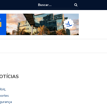
lho vai disputar o mandato de deputado federal nas eleições 2026
OTÍCIAS
RAL
portes
gurança