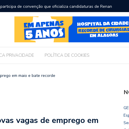
participa de convenção que oficializa candidaturas de Renan
Chico Fi
an Calheiros ao Senado
ICA PRIVACIDADE
POLÍTICA DE COOKIES
mprego em maio e bate recorde
N
GE
Es
novas vagas de emprego em
Se