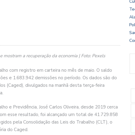
Cu
Te
Al
Pol
Sa
Co
 e mostram a recuperação da economia | Foto: Pexels
alho com registro em carteira no mês de maio. O saldo
ssões e 1.683.942 demissões no período. Os dados são do
 (Caged), divulgados na manhã desta terça-feira
a.
lho e Previdência, José Carlos Oliveira, desde 2019 cerca
m esse resultado, foi alcançado um total de 41.729.858
egidos pela Consolidação das Leis do Trabalho (CLT), o
ória do Caged.