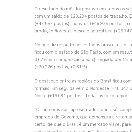
O resultado do mês foi positivo em todos os se
com um saldo de 120.294 postos de trabalho. E
(+47.557 postos); indústria (+46.975 postos); con
produção florestal, pesca e aquicultura (+26.747
No que diz respeito aos estados brasileiros, o s
ficou com o estado de São Paulo, com um result
0,67% em comparação a abril); seguido por Mina
(+20.226 postos, +0,61%).
O destaque entre as regiões do Brasil ficou c
formais. Em seguida vem o Nordeste (+48.847 po
Norte (+16.091 postos). Todas as cinco regiões
“Os números aqui apresentados, por si só, compr
emprego do Governo, que demonstra a retomada
certo, de que o Brasil é um mercado viável par
investimentos internacionais”, destacou o minist