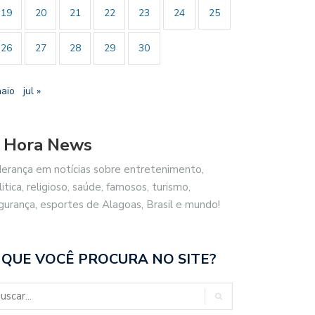
19
20
21
22
23
24
25
26
27
28
29
30
maio
jul »
 Hora News
derança em notícias sobre entretenimento,
litica, religioso, saúde, famosos, turismo,
gurança, esportes de Alagoas, Brasil e mundo!
 QUE VOCÊ PROCURA NO SITE?