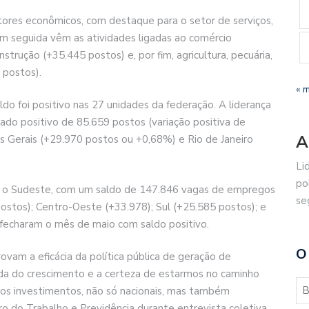
tores econômicos, com destaque para o setor de serviços,
m seguida vêm as atividades ligadas ao comércio
strução (+35.445 postos) e, por fim, agricultura, pecuária,
 postos).
« 
aldo foi positivo nas 27 unidades da federação. A liderança
ado positivo de 85.659 postos (variação positiva de
A
s Gerais (+29.970 postos ou +0,68%) e Rio de Janeiro
Li
po
om o Sudeste, com um saldo de 147.846 vagas de empregos
se
stos); Centro-Oeste (+33.978); Sul (+25.585 postos); e
 fecharam o mês de maio com saldo positivo.
O
ovam a eficácia da política pública de geração de
 do crescimento e a certeza de estarmos no caminho
a os investimentos, não só nacionais, mas também
ro do Trabalho e Previdência durante entrevista coletiva.