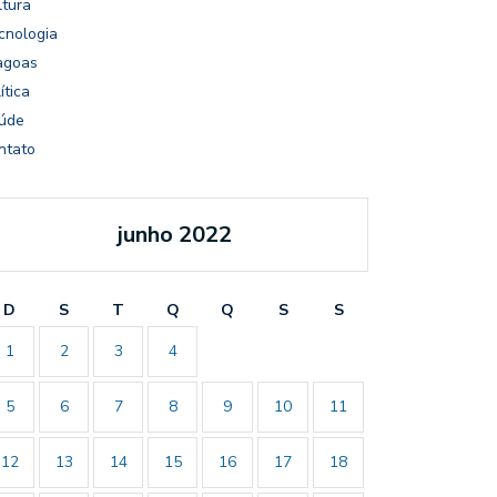
ltura
cnologia
agoas
ítica
úde
ntato
junho 2022
D
S
T
Q
Q
S
S
1
2
3
4
5
6
7
8
9
10
11
12
13
14
15
16
17
18