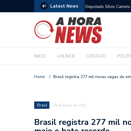
Latest News
para sustentar família, aponta Dieese
Deputado Sílvio Camelo 
Filho ao Governo e Ren
INICIO
ANUNCIE
CONTATO
POLÍT
Home
/
Brasil registra 277 mil novas vagas de e
Brasil
28 de junho de 2022
Brasil registra 277 mil 
maio e bate recorde