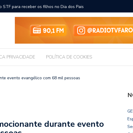
ara receber os filhos no Dia dos Pais
Câmara d
Legislati
ICA PRIVACIDADE
POLÍTICA DE COOKIES
nte evento evangélico com 68 mil pessoas
N
GE
Es
emocionante durante evento
Se
essoas