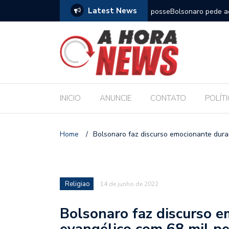
Latest News
m compromisso com a Educação durante posse
Bolsonaro pede ao STF p
INICIO
ANUNCIE
CONTATO
POLÍT
Home
/
Bolsonaro faz discurso emocionante dura
Religiao
14 de junho de 2022
Bolsonaro faz discurso 
evangélico com 68 mil p