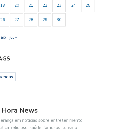
19
20
21
22
23
24
25
26
27
28
29
30
maio
jul »
AGS
vendas
 Hora News
derança em notícias sobre entretenimento,
litica, religioso, saúde, famosos, turismo,