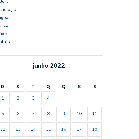
ltura
cnologia
agoas
ítica
úde
ntato
junho 2022
D
S
T
Q
Q
S
S
1
2
3
4
5
6
7
8
9
10
11
12
13
14
15
16
17
18