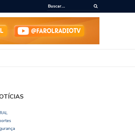
ialoga com UFAL e Faculdade de Coimbra sobre parcerias para Escola
vo
OTÍCIAS
RAL
portes
gurança