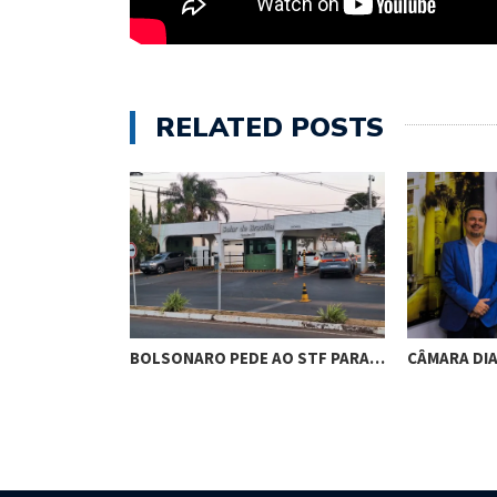
RELATED POSTS
RES DE
BOLSONARO PEDE AO STF PARA…
CÂMARA DI
M…