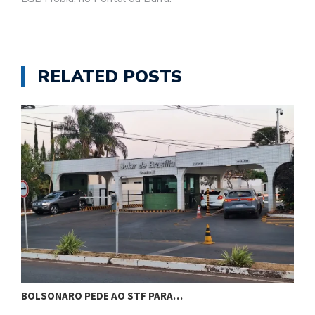
RELATED POSTS
BOLSONARO PEDE AO STF PARA…
C