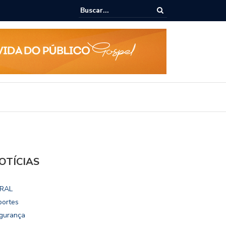
Câmara dialoga com UFAL e Faculdade de Coimbra sobre parceri
Legislativo
OTÍCIAS
RAL
portes
gurança