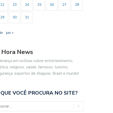
22
23
24
25
26
27
28
29
30
31
br
jun »
 Hora News
derança em notícias sobre entretenimento,
litica, religioso, saúde, famosos, turismo,
gurança, esportes de Alagoas, Brasil e mundo!
 QUE VOCÊ PROCURA NO SITE?