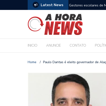
Latest News
aceió reforçam compromisso com a Educação durante posse
Bolsonaro
INICIO
ANUNCIE
CONTATO
POLÍT
Home
/
Paulo Dantas é eleito governador de Al