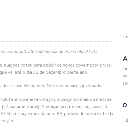
« a
rá o mandato até o último dia do ano | Foto: AL-AL
A
e Alagoas votou para decidir os novos governador e vice-
Li
ue vai até o dia 31 de dezembro deste ano.
po
se
nador e José Wanderley Neto, como vice-governador.
absoluta, em primeira votação, alcançando mais da metade
O
(27 parlamentares). A eleição aconteceu sub judice, já
 (STF) uma ação movida pelo PP, partido do presidente da
eleição.