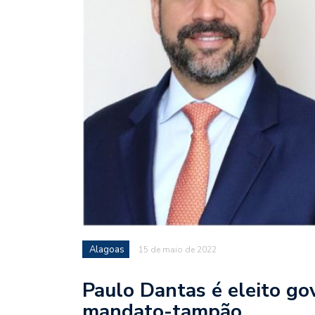
Alagoas
15 de maio de 2022
Paulo Dantas é eleito go
mandato-tampão