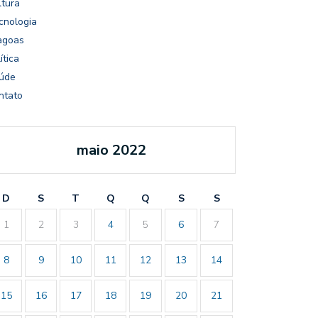
ltura
cnologia
agoas
ítica
úde
ntato
maio 2022
D
S
T
Q
Q
S
S
1
2
3
4
5
6
7
8
9
10
11
12
13
14
15
16
17
18
19
20
21