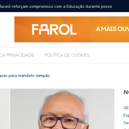
 pede ao STF para receber os filhos no Dia dos Pais
ICA PRIVACIDADE
POLÍTICA DE COOKIES
agoas para mandato-tampão
N
GE
Es
Se