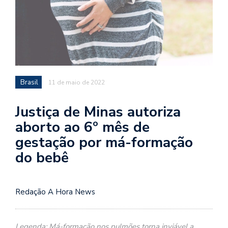
Brasil
11 de maio de 2022
Justiça de Minas autoriza
aborto ao 6º mês de
gestação por má-formação
do bebê
Redação A Hora News
Legenda: Má-formação nos pulmões torna inviável a