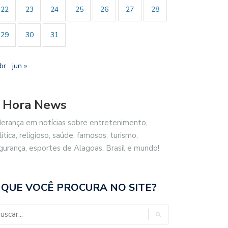
22
23
24
25
26
27
28
29
30
31
br
jun »
 Hora News
derança em notícias sobre entretenimento,
litica, religioso, saúde, famosos, turismo,
gurança, esportes de Alagoas, Brasil e mundo!
 QUE VOCÊ PROCURA NO SITE?