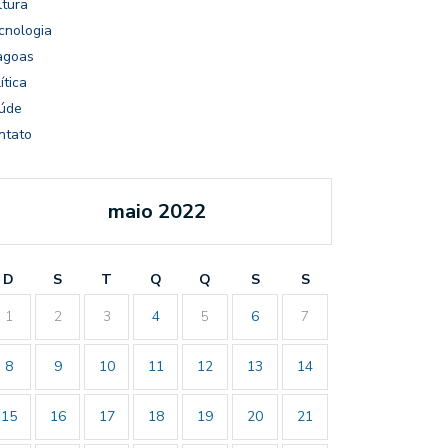
ltura
cnologia
agoas
ítica
úde
ntato
maio 2022
D
S
T
Q
Q
S
S
1
2
3
4
5
6
7
8
9
10
11
12
13
14
15
16
17
18
19
20
21