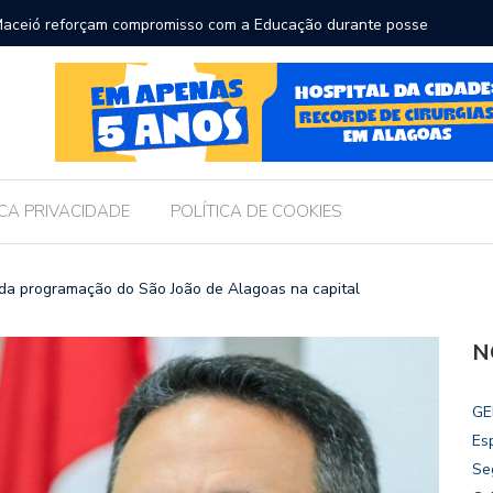
ara receber os filhos no Dia dos Pais
Câmara d
Legislati
ICA PRIVACIDADE
POLÍTICA DE COOKIES
da programação do São João de Alagoas na capital
N
GE
Es
Se