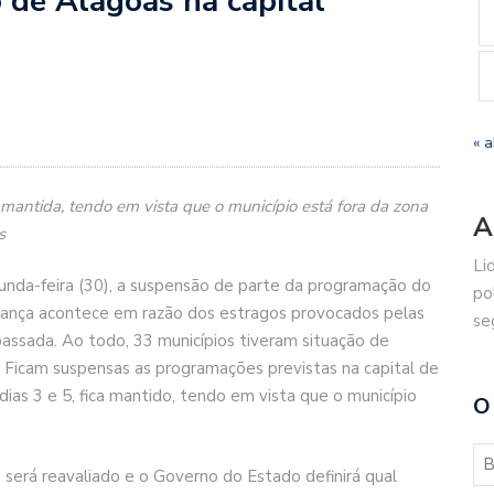
 de Alagoas na capital
« a
mantida, tendo em vista que o município está fora da zona
A
s
Li
unda-feira (30), a suspensão de parte da programação do
po
dança acontece em razão dos estragos provocados pelas
se
assada. Ao todo, 33 municípios tiveram situação de
Ficam suspensas as programações previstas na capital de
dias 3 e 5, fica mantido, tendo em vista que o município
O
 será reavaliado e o Governo do Estado definirá qual