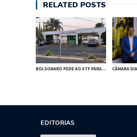
RELATED POSTS
RES DE
BOLSONARO PEDE AO STF PARA…
CÂMARA DI
M…
EDITORIAS