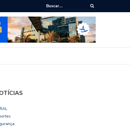
ialoga com UFAL e Faculdade de Coimbra sobre parcerias para Escola
vo
OTÍCIAS
RAL
portes
gurança