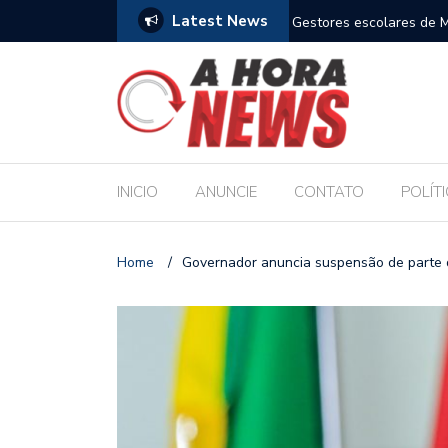
Latest News
m compromisso com a Educação durante posse
Bolsonaro pede ao STF p
INICIO
ANUNCIE
CONTATO
POLÍT
Home
/
Governador anuncia suspensão de parte 